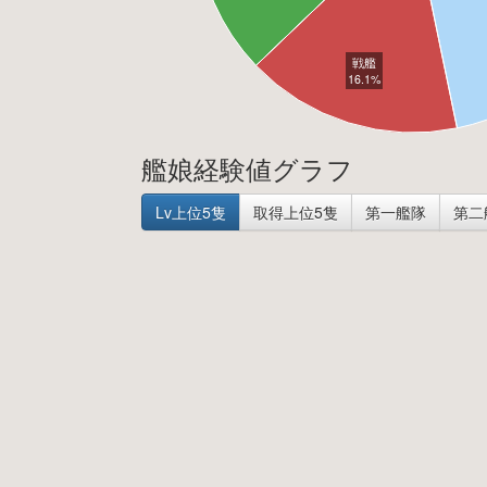
戦艦
16.1%
艦娘経験値グラフ
Lv上位5隻
取得上位5隻
第一艦隊
第二