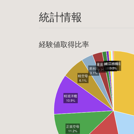
統計情報
経験値取得比率
練習巡洋艦
揚陸艦
工作艦
補給艦
重雷装巡洋艦
海防艦
0.6%
0.4%
0.3%
潜水艦
0.6%
1.1%
2.7%
3.1%
軽空母
6.1%
軽巡洋艦
10.9%
正規空母
11.2%