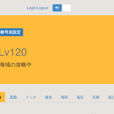
Login/Logout
称号未設定
Lv120
, 60-5海域の攻略中
備
図鑑
ドック
建造
海戦
遠征
任務
統