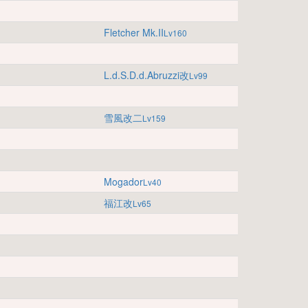
Fletcher Mk.II
Lv160
L.d.S.D.d.Abruzzi改
Lv99
雪風改二
Lv159
Mogador
Lv40
福江改
Lv65