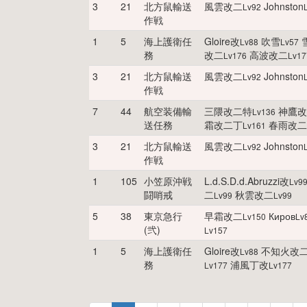
3
21
北方鼠輸送
風雲改二
Johnston
Lv
92
作戦
1
5
海上護衛任
Gloire改
吹雪
Lv
88
Lv
57
務
改二
高波改二
Lv
176
Lv
17
3
21
北方鼠輸送
風雲改二
Johnston
Lv
92
作戦
7
44
航空装備輸
三隈改二特
神鷹改
Lv
136
送任務
霜改二丁
春雨改二
Lv
161
3
21
北方鼠輸送
風雲改二
Johnston
Lv
92
作戦
1
105
小笠原沖戦
L.d.S.D.d.Abruzzi改
Lv
9
闘哨戒
二
秋雲改二
Lv
99
Lv
99
5
38
東京急行
早霜改二
Киров
Lv
150
Lv
(弐)
Lv
157
1
5
海上護衛任
Gloire改
不知火改
Lv
88
務
浦風丁改
Lv
177
Lv
177