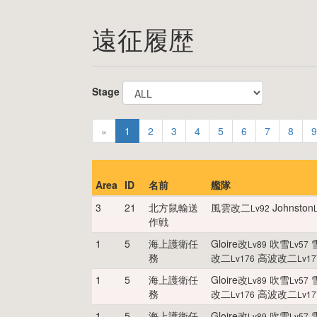
遠征履歴
Stage
«
1
2
3
4
5
6
7
8
9
Area
ID
名前
艦隊
3
21
北方鼠輸送
風雲改二
Johnston
Lv
92
作戦
1
5
海上護衛任
Gloire改
吹雪
Lv
89
Lv
57
務
改二
高波改二
Lv
176
Lv
17
1
5
海上護衛任
Gloire改
吹雪
Lv
89
Lv
57
務
改二
高波改二
Lv
176
Lv
17
1
5
海上護衛任
Gloire改
吹雪
Lv
89
Lv
57