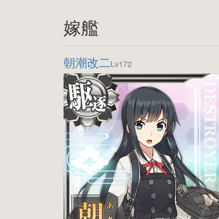
嫁艦
朝潮改二
Lv172