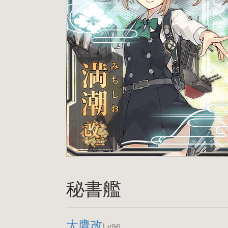
秘書艦
大鷹改
Lv96