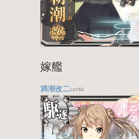
嫁艦
満潮改二
Lv155