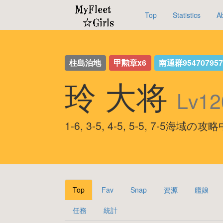
Top
Statistics
A
柱島泊地
甲勲章x6
南通群95470795
玲 大将
Lv12
1-6, 3-5, 4-5, 5-5, 7-5海域の攻
Top
Fav
Snap
資源
艦娘
任務
統計