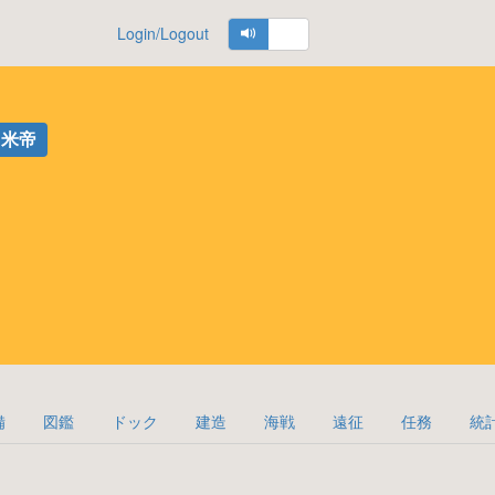
Login/Logout
米帝
備
図鑑
ドック
建造
海戦
遠征
任務
統