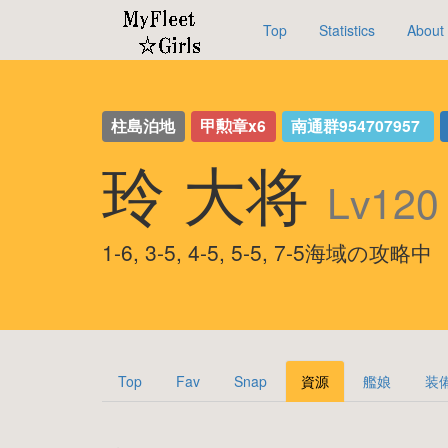
Top
Statistics
About
柱島泊地
甲勲章x6
南通群954707957
玲 大将
Lv120
1-6, 3-5, 4-5, 5-5, 7-5海域の攻略中
Top
Fav
Snap
資源
艦娘
装