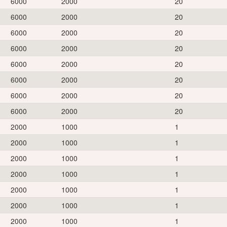
6000
2000
20
6000
2000
20
6000
2000
20
6000
2000
20
6000
2000
20
6000
2000
20
6000
2000
20
6000
2000
20
2000
1000
1
2000
1000
1
2000
1000
1
2000
1000
1
2000
1000
1
2000
1000
1
2000
1000
1