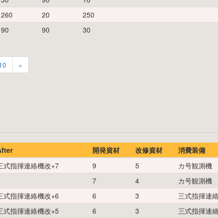
260
20
250
90
90
30
10
»
fter
開発資材
改修資材
消費装備
三式指揮連絡機改
+
7
9
5
カ号観測機
7
4
カ号観測機
三式指揮連絡機改
+
6
6
3
三式指揮連絡
三式指揮連絡機改
+
5
6
3
三式指揮連絡