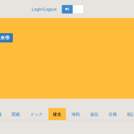
Login/Logout
米帝
備
図鑑
ドック
建造
海戦
遠征
任務
統