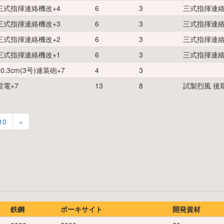
三式指揮連絡機改
+
4
6
3
三式指揮連絡
三式指揮連絡機改
+
3
6
3
三式指揮連絡
三式指揮連絡機改
+
2
6
3
三式指揮連絡
三式指揮連絡機改
+
1
6
3
三式指揮連絡
20.3cm(3号)連装砲
+
7
4
3
雷電
+
7
13
8
試製烈風 後
10
»
鉄鋼
ボーキサイト
開発資材