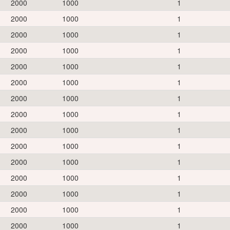
2000
1000
1
2000
1000
1
2000
1000
1
2000
1000
1
2000
1000
1
2000
1000
1
2000
1000
1
2000
1000
1
2000
1000
1
2000
1000
1
2000
1000
1
2000
1000
1
2000
1000
1
2000
1000
1
2000
1000
1