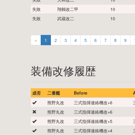
失敗
翔鶴改二甲
10
失敗
武蔵改二
10
«
1
2
3
4
5
6
7
8
9
装備改修履歴
成否
二番艦
Before
A
熊野丸改
三式指揮連絡機改
+
6
熊野丸改
三式指揮連絡機改
+
6
熊野丸改
三式指揮連絡機改
+
5
熊野丸改
三式指揮連絡機改
+
4