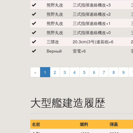
熊野丸改
三式指揮連絡機改
+
3
熊野丸改
三式指揮連絡機改
+
2
熊野丸改
三式指揮連絡機改
+
1
熊野丸改
三式指揮連絡機改
+
0
三隈改
20.3cm(3号)連装砲
+
6
Верный
雷電
+
6
«
1
2
3
4
5
6
7
8
9
大型艦建造履歴
名前
燃料
弾薬