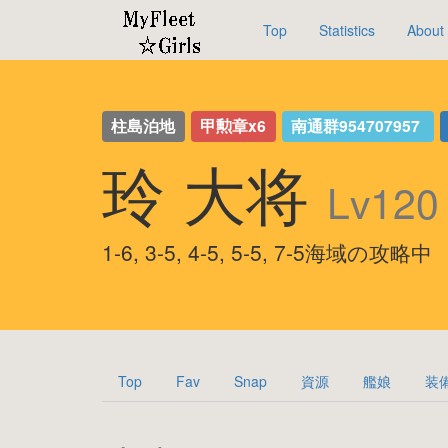
Top
Statistics
About
柱島泊地
甲勲章x6
南通群954707957
玲 大将
Lv120
1-6, 3-5, 4-5, 5-5, 7-5海域の攻略中
Top
Fav
Snap
資源
艦娘
装