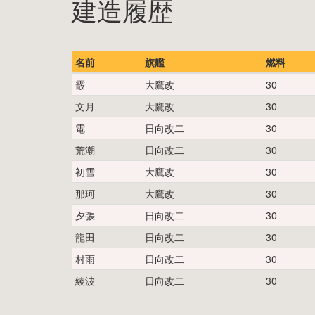
建造履歴
名前
旗艦
燃料
霰
大鷹改
30
文月
大鷹改
30
電
日向改二
30
荒潮
日向改二
30
初雪
大鷹改
30
那珂
大鷹改
30
夕張
日向改二
30
龍田
日向改二
30
村雨
日向改二
30
綾波
日向改二
30