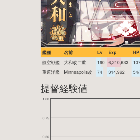
艦種
名前
Lv
Exp
HP
航空戦艦
大和改二重
160
6,210,633
10
重巡洋艦
Minneapolis改
74
314,962
54/
提督経験値
1.00
0.75
0.50