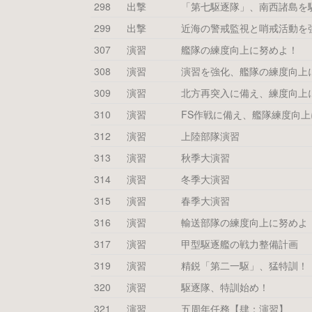
298
出撃
「第七駆逐隊」、南西諸島を
299
出撃
近海の警戒監視と哨戒活動を
307
演習
艦隊の練度向上に努めよ！
308
演習
演習を強化、艦隊の練度向上
309
演習
北方再突入に備え、練度向上
310
演習
FS作戦に備え、艦隊練度向
312
演習
上陸部隊演習
313
演習
秋季大演習
314
演習
冬季大演習
315
演習
春季大演習
316
演習
輸送部隊の練度向上に努めよ
317
演習
甲型駆逐艦の戦力整備計画
319
演習
精鋭「第二一駆」、猛特訓！
320
演習
駆逐隊、特訓始め！
321
演習
五周年任務【肆：演習】