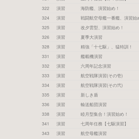
322
演習
海防艦、演習始め！
324
演習
戦闘航空母艦一番艦、演習始
325
演習
改夕雲型、演習始め！
326
演習
夏季大演習
328
演習
精強「十七駆」、猛特訓！
331
演習
艦載機演習
332
演習
六周年記念演習
333
演習
航空戦隊演習(その壱)
334
演習
航空戦隊演習(その弐)
335
演習
新しき盾
336
演習
輸送船団演習
338
演習
睦月型集合！演習始め！
341
演習
七周年任務【七駆演習】
343
演習
航空母艦演習