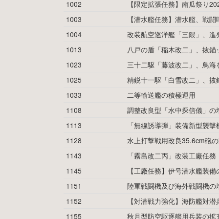
1002
【限定拡張任務】南瓜祭り20
1003
【潜水艦任務】潜水艦、戦闘
1004
改装航空巡洋艦「三隈」、進
1013
八戸の盾「稲木改二」、抜錨
1023
三十二駆「藤波改二」、鳥海
1025
精鋭十一駆「白雪改二」、抜
1033
二等輸送艦の積極運用
1108
調整改良型「水中探信儀」の
1113
「無線誘導弾」装備新型襲撃
1128
水上打撃戦用改良35.6cm砲
1143
「霧島改二丙」改装工廠任務
1145
【工廠任務】伊号潜水艦装備
1151
陸軍戦闘機及び海外戦闘機の
1152
【対潜戦力強化】海防艦対潜
1155
秋月型防空駆逐艦用兵装の拡