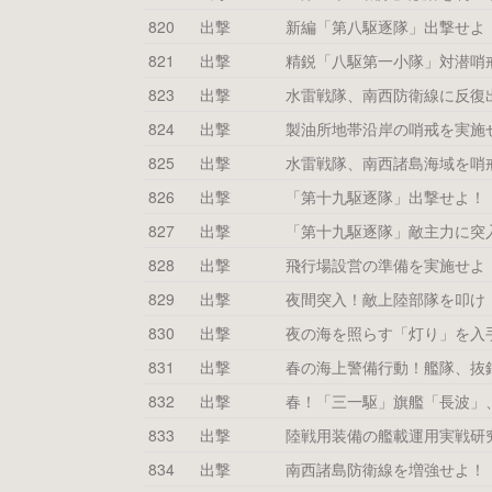
820
出撃
新編「第八駆逐隊」出撃せよ
821
出撃
精鋭「八駆第一小隊」対潜哨
823
出撃
水雷戦隊、南西防衛線に反復
824
出撃
製油所地帯沿岸の哨戒を実施
825
出撃
水雷戦隊、南西諸島海域を哨
826
出撃
「第十九駆逐隊」出撃せよ！
827
出撃
「第十九駆逐隊」敵主力に突
828
出撃
飛行場設営の準備を実施せよ
829
出撃
夜間突入！敵上陸部隊を叩け
830
出撃
夜の海を照らす「灯り」を入
831
出撃
春の海上警備行動！艦隊、抜
832
出撃
春！「三一駆」旗艦「長波」
833
出撃
陸戦用装備の艦載運用実戦研
834
出撃
南西諸島防衛線を増強せよ！