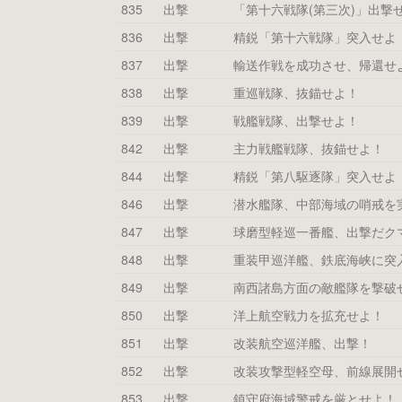
835
出撃
「第十六戦隊(第三次)」出撃
836
出撃
精鋭「第十六戦隊」突入せよ
837
出撃
輸送作戦を成功させ、帰還せ
838
出撃
重巡戦隊、抜錨せよ！
839
出撃
戦艦戦隊、出撃せよ！
842
出撃
主力戦艦戦隊、抜錨せよ！
844
出撃
精鋭「第八駆逐隊」突入せよ
846
出撃
潜水艦隊、中部海域の哨戒を
847
出撃
球磨型軽巡一番艦、出撃だク
848
出撃
重装甲巡洋艦、鉄底海峡に突
849
出撃
南西諸島方面の敵艦隊を撃破
850
出撃
洋上航空戦力を拡充せよ！
851
出撃
改装航空巡洋艦、出撃！
852
出撃
改装攻撃型軽空母、前線展開
853
出撃
鎮守府海域警戒を厳とせよ！