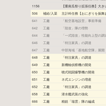
1156
【重南瓜祭り拡張任務】大き
506
補給/入渠
主計科任務【おにぎりを振舞
641
工廠
「航空基地設営」事前準備
642
工廠
「陸攻」隊の増勢
644
工廠
「一式陸攻」性能向上型の調
646
工廠
「特注家具」の調達
647
工廠
中部海域「基地航空隊」展開
648
工廠
「特注家具」の調達
649
工廠
新機軸偵察機の開発
650
工廠
噴式戦闘爆撃機の開発
651
工廠
ネ式エンジンの増産
652
工廠
「特注家具」の調達
658
工廠
潜水艦武装の強化
666
工廠
精鋭「瑞雲」隊の編成