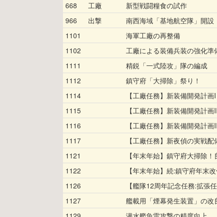
668
工廠
新型戦闘糧食の試作
966
出撃
南西海域「基地航空隊」開設
1101
海軍工廠の再整備
1102
工廠による装備兵装の強化準
1111
精鋭「一式陸攻」隊の編成
1112
鎮守府「大掃除」祭り！
1114
【工廠任務】新装備開発計画I
1115
【工廠任務】新装備開発計画I
1116
【工廠任務】新装備開発計画II
1117
【工廠任務】新夜偵の実戦配
1121
【年末年始】鎮守府大掃除！
1122
【年末年始】続:鎮守府年末
1126
【艦隊12周年記念任務:拡張
1127
艦載用「煙幕発生装置」の改
1129
潜水艦魚雷攻撃の精度向上