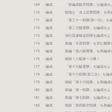
169
編成
「新編成航空戦隊」を編成せ
170
編成
精強な「水上反撃部隊」を再
171
編成
「第三十一戦隊(第一次)」を
172
編成
「第二七駆逐隊」を編成せよ
173
編成
強行高速輸送部隊を編成せよ
174
編成
新編「水雷戦隊」を含む艦隊
175
編成
新編「第八駆逐隊」を再編成
176
編成
精鋭！八駆第一小隊！
177
編成
「第十九駆逐隊」を編成せよ
178
編成
「第十六戦隊(第三次)」を編
179
編成
精鋭「第十六戦隊」を再編成
180
編成
新編「第一戦隊」を編成せよ
181
編成
新編「第七戦隊」を編成せよ
182
編成
精鋭「第四航空戦隊」を再編