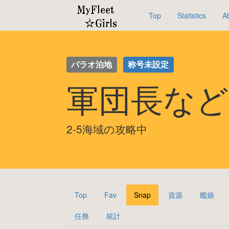
Top
Statistics
A
パラオ泊地
称号未設定
軍団長など
2-5海域の攻略中
Top
Fav
Snap
資源
艦娘
任務
統計