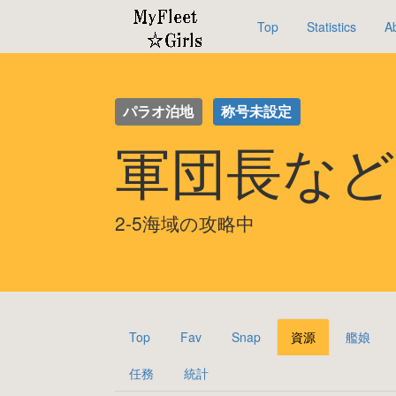
Top
Statistics
A
パラオ泊地
称号未設定
軍団長など
2-5海域の攻略中
Top
Fav
Snap
資源
艦娘
任務
統計