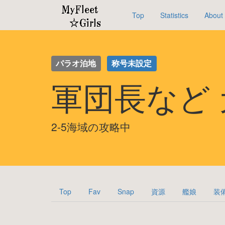
Top
Statistics
About
パラオ泊地
称号未設定
軍団長など
2-5海域の攻略中
Top
Fav
Snap
資源
艦娘
装