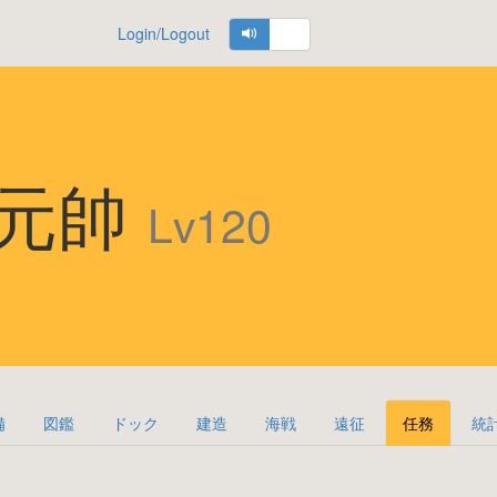
Login/Logout
 元帥
Lv120
備
図鑑
ドック
建造
海戦
遠征
任務
統