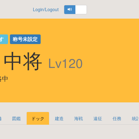
Login/Logout
す
称号未設定
en 中将
Lv120
攻略中
備
図鑑
ドック
建造
海戦
遠征
任務
統