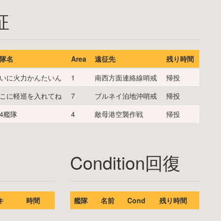
征
隊名
Area
遠征先
残り時間
いに火力かんたいん
1
南西方面連絡線哨戒
帰投
こに軽巡を入れてね
7
ブルネイ泊地沖哨戒
帰投
4艦隊
4
敵母港空襲作戦
帰投
Condition回復
キ
時間
艦隊
名前
Cond
残り時間