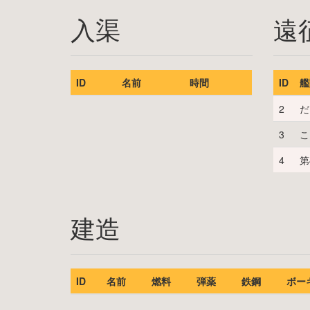
入渠
遠
ID
名前
時間
ID
艦
2
だ
3
こ
4
第
建造
ID
名前
燃料
弾薬
鉄鋼
ボー