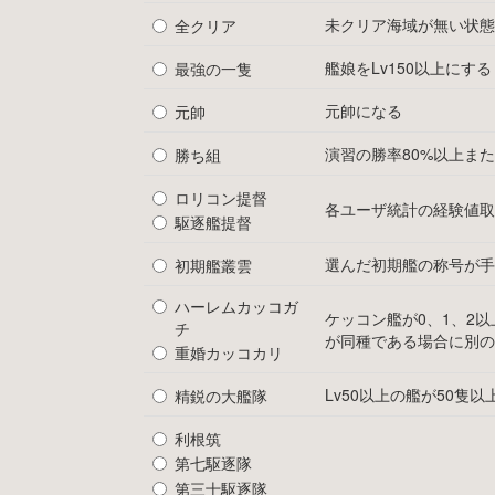
未クリア海域が無い状態
全クリア
艦娘をLv150以上にする
最強の一隻
元帥になる
元帥
演習の勝率80%以上また
勝ち組
ロリコン提督
各ユーザ統計の経験値取
駆逐艦提督
選んだ初期艦の称号が手
初期艦叢雲
ハーレムカッコガ
ケッコン艦が0、1、2
チ
が同種である場合に別の
重婚カッコカリ
Lv50以上の艦が50隻以
精鋭の大艦隊
利根筑
第七駆逐隊
第三十駆逐隊