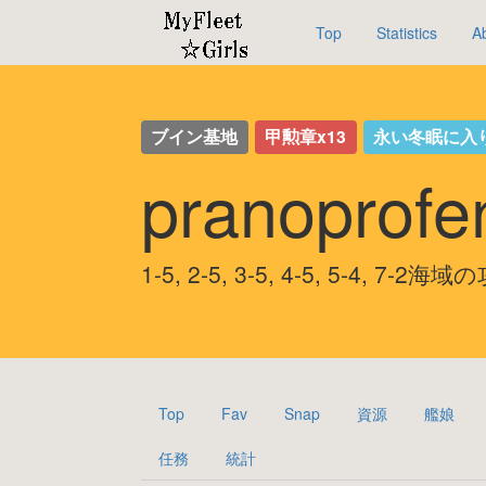
Top
Statistics
A
ブイン基地
甲勲章x13
永い冬眠に入
pranopro
1-5, 2-5, 3-5, 4-5, 5-4, 7-2
Top
Fav
Snap
資源
艦娘
任務
統計