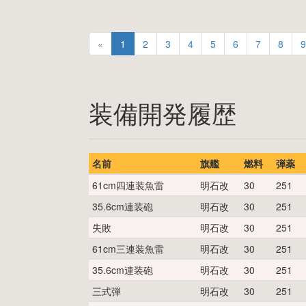
«
1
2
3
4
5
6
7
8
9
装備開発履歴
名前
旗艦
燃料
弾薬
61cm四連装魚雷
明石改
30
251
35.6cm連装砲
明石改
30
251
失敗
明石改
30
251
61cm三連装魚雷
明石改
30
251
35.6cm連装砲
明石改
30
251
三式弾
明石改
30
251