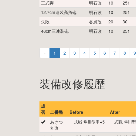
三式弾
明石改
10
251
12.7cm連装高角砲
明石改
10
251
失敗
谷風改
20
30
46cm三連装砲
明石改
10
251
«
1
2
3
4
5
6
7
8
9
装備改修履歴
成
否
二番艦
Before
After
あきつ
一式戦 隼III型甲
+
5
一式戦 隼III
丸改