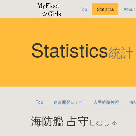
Top
Statistics
About
Statistics
統計
Top
建造開発レシピ
入手経路検索
海
海防艦 占守
しむしゅ