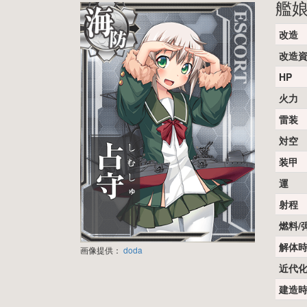
艦
改造
改造
HP
火力
雷装
対空
装甲
運
射程
燃料/
解体
画像提供：
doda
近代
建造