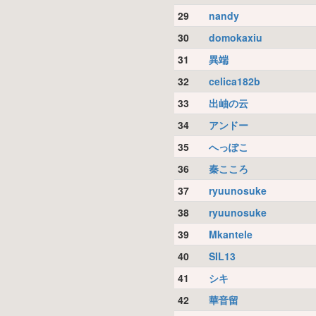
29
nandy
30
domokaxiu
31
異端
32
celica182b
33
出岫の云
34
アンドー
35
へっぽこ
36
秦こころ
37
ryuunosuke
38
ryuunosuke
39
Mkantele
40
SIL13
41
シキ
42
華音留