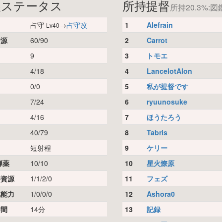
娘ステータス
所持提督
所持20.3%:図鑑
占守
→
占守改
1
Alefrain
Lv40
資源
60/90
2
Carrot
9
3
トモエ
4/18
4
LancelotAlon
0/0
5
私が提督です
7/24
6
ryuunosuke
4/16
7
ほうたろう
40/79
8
Tabris
短射程
9
ケリー
弾薬
10/10
10
星火燎原
時資源
1/1/2/0
11
フェズ
化能力
1/0/0/0
12
Ashora0
時間
14分
13
記録