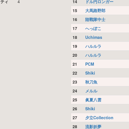
リティ
4
14
ドル円ロンガー
15
大馬路野郎
16
陸戰隊中士
17
へっぽこ
18
Uchimas
19
ハルルラ
20
ハルルラ
21
PCM
22
Shiki
23
秋刀魚
24
メルル
25
眞夏八雲
26
Shiki
27
夕立Collection
28
流影妖夢