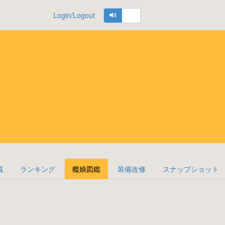
Login/Logout
域
ランキング
艦娘図鑑
装備改修
スナップショット