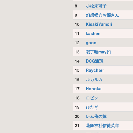
8
小松未可子
9
幻想郷☆お嬢さん
10
KisakiYumori
11
kashen
12
goon
13
哦了哇may扣
14
DCG漆璟
15
Raychter
16
ルカルカ
17
Honoka
18
ロビン
19
ひたぎ
20
レム俺の嫁
21
花舞神社信徒英年