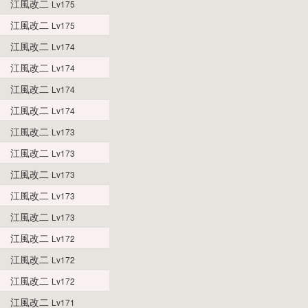
江風改二
Lv175
江風改二
Lv175
江風改二
Lv174
江風改二
Lv174
江風改二
Lv174
江風改二
Lv174
江風改二
Lv173
江風改二
Lv173
江風改二
Lv173
江風改二
Lv173
江風改二
Lv173
江風改二
Lv172
江風改二
Lv172
江風改二
Lv172
江風改二
Lv171