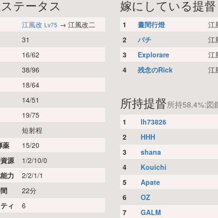
娘ステータス
嫁にしている提督
江風改
→ 江風改二
1
晝間行燈
江
Lv75
31
2
パチ
江
16/62
3
Explorare
江
38/96
4
残念のRick
江
18/64
所持提督
14/51
所持58.4%:図鑑
19/75
1
lh73826
短射程
2
HHH
弾薬
15/20
3
shana
時資源
1/2/10/0
4
Kouichi
化能力
2/2/1/1
5
Apate
時間
22分
6
OZ
リティ
6
7
GALM