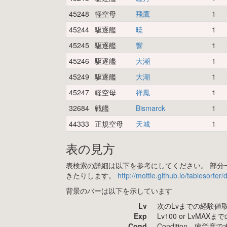
45248
軽空母
飛鷹
1
45244
駆逐艦
暁
1
45245
駆逐艦
響
1
45246
駆逐艦
大潮
1
45249
駆逐艦
大潮
1
45247
軽空母
祥鳳
1
32684
戦艦
Bismarck
1
44333
正規空母
天城
1
表の見方
表検索の詳細は以下を参考にしてください。 部分一
きたりします。
http://mottie.github.io/tablesorter
背景のバーは以下を示しています
Lv
次のLvまでの経験値
Exp
Lv100 or LvMA
Cond
Condition、疲