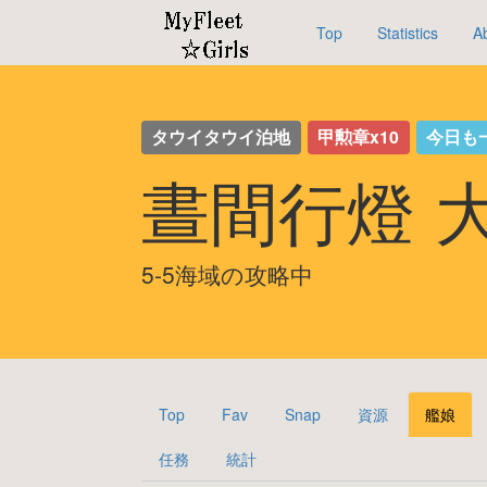
Top
Statistics
A
タウイタウイ泊地
甲勲章x10
今日も
晝間行燈 
5-5海域の攻略中
Top
Fav
Snap
資源
艦娘
任務
統計