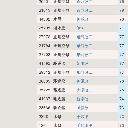
26331
正規空母
蒼龍改二
78
21015
正規空母
蒼龍改二
78
44392
水母
神威改
78
25295
潜水艦
伊8
77
27272
正規空母
飛龍改二
77
21794
正規空母
飛龍改二
77
27702
正規空母
飛龍改二
77
41595
駆逐艦
朝風改
77
29312
正規空母
飛龍改二
77
36085
駆逐艦
神風改
76
35225
駆逐艦
大潮改二
75
41637
駆逐艦
親潮改
74
28666
駆逐艦
風雲改
73
2396
水母
千歳甲
73
126
水母
千代田甲
73