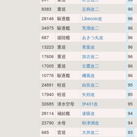
8383
重巡
足柄改二
96
28146
駆逐艦
Libeccio改
96
34975
駆逐艦
荒潮改二
96
687
揚陸艦
あきつ丸改
96
13223
重巡
青葉改
96
17606
重巡
加古改二
96
17005
重巡
古鷹改二
96
10776
駆逐艦
磯風改
96
24891
軽巡
由良改二
95
17940
軽巡
矢矧改
95
32685
潜水空母
伊401改
95
28114
補給艦
速吸改
94
23790
水母
秋津洲改
94
665
雷巡
大井改二
93