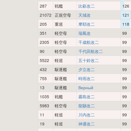
287
戦艦
比叡改二
126
21072
正規空母
天城改
121
205
重巡
摩耶改二
118
351
軽空母
瑞鳳改
99
2305
軽空母
千歳航改二
99
90
軽空母
千代田航改二
99
5522
軽巡
五十鈴改二
99
432
駆逐艦
夕立改二
99
755
駆逐艦
時雨改二
99
13
駆逐艦
Верный
99
1035
戦艦
霧島改二
99
5983
軽空母
龍驤改二
99
11
軽巡
川内改二
99
19
軽巡
神通改二
99