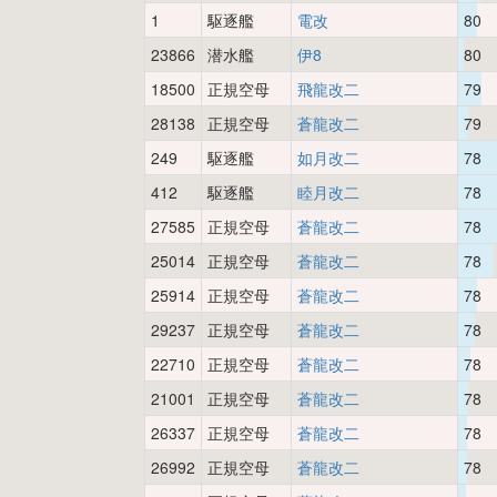
1
駆逐艦
電改
80
23866
潜水艦
伊8
80
18500
正規空母
飛龍改二
79
28138
正規空母
蒼龍改二
79
249
駆逐艦
如月改二
78
412
駆逐艦
睦月改二
78
27585
正規空母
蒼龍改二
78
25014
正規空母
蒼龍改二
78
25914
正規空母
蒼龍改二
78
29237
正規空母
蒼龍改二
78
22710
正規空母
蒼龍改二
78
21001
正規空母
蒼龍改二
78
26337
正規空母
蒼龍改二
78
26992
正規空母
蒼龍改二
78