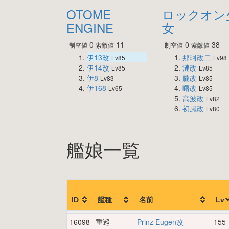
OTOME
ロックオン
ENGINE
女
0
11
0
38
制空値
索敵値
制空値
索敵値
伊13改
那珂改二
Lv85
Lv98
伊14改
漣改
Lv85
Lv85
伊8
朧改
Lv83
Lv85
伊168
曙改
Lv65
Lv85
高波改
Lv82
初風改
Lv80
艦娘一覧
ID
艦種
名前
Lv
16098
重巡
Prinz Eugen改
155