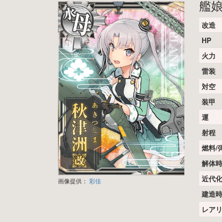
艦
改造
HP
火力
雷装
対空
装甲
運
射程
燃料/
解体
近代
画像提供：
彩佳
建造
レア