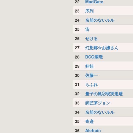
22
MadGate
23
序列
24
名前のないルル
25
宙
26
せける
27
幻想郷☆お嬢さん
28
DCG漆璟
29
娃娃
30
佐藤一
31
らふれ
32
量子の風〄現実逃避
33
師匠茅ジョン
34
名前のないルル
35
奇迹
36
Alefrain