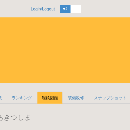
Login/Logout
域
ランキング
艦娘図鑑
装備改修
スナップショット
あきつしま