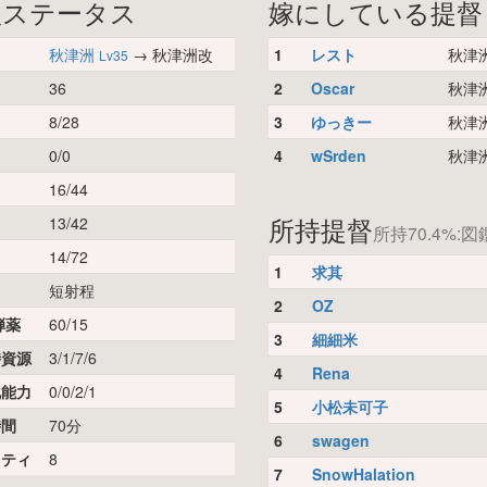
娘ステータス
嫁にしている提督
秋津洲
→ 秋津洲改
1
レスト
秋津
Lv35
36
2
Oscar
秋津
8/28
3
ゆっきー
秋津
0/0
4
wSrden
秋津
16/44
所持提督
13/42
所持70.4%:図鑑
14/72
1
求其
短射程
2
OZ
弾薬
60/15
3
細細米
時資源
3/1/7/6
4
Rena
化能力
0/0/2/1
5
小松未可子
時間
70分
6
swagen
リティ
8
7
SnowHalation