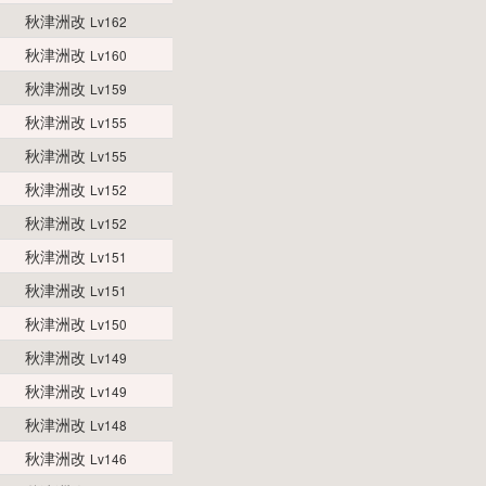
秋津洲改
Lv162
秋津洲改
Lv160
秋津洲改
Lv159
秋津洲改
Lv155
秋津洲改
Lv155
秋津洲改
Lv152
秋津洲改
Lv152
秋津洲改
Lv151
秋津洲改
Lv151
秋津洲改
Lv150
秋津洲改
Lv149
秋津洲改
Lv149
秋津洲改
Lv148
秋津洲改
Lv146