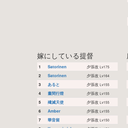
嫁にしている提督
1
Satorinen
夕張改
Lv175
2
Satorinen
夕張改
Lv164
3
あると
夕張改
Lv155
4
晝間行燈
夕張改
Lv155
5
殱滅天使
夕張改
Lv155
6
Amber
夕張改
Lv155
7
華音留
夕張改
Lv150