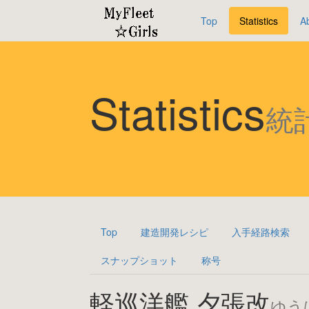
Top
Statistics
A
Statistics
統
Top
建造開発レシピ
入手経路検索
スナップショット
称号
軽巡洋艦 夕張改
ゆう