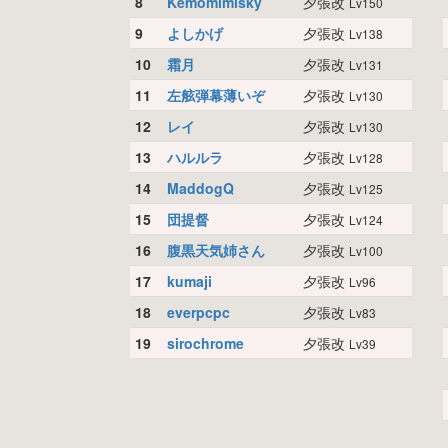
8
Kemomimisky
夕張改
Lv150
9
よしかげ
夕張改
Lv138
10
霜月
夕張改
Lv131
11
左舷弾幕薄いぞ
夕張改
Lv130
12
レイ
夕張改
Lv130
13
ハルルラ
夕張改
Lv128
14
MaddogQ
夕張改
Lv125
15
団提督
夕張改
Lv124
16
腹黒天気姉さん
夕張改
Lv100
17
kumaji
夕張改
Lv96
18
everpcpc
夕張改
Lv83
19
sirochrome
夕張改
Lv39