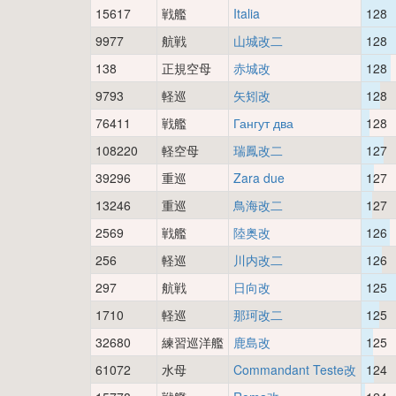
15617
戦艦
Italia
128
9977
航戦
山城改二
128
138
正規空母
赤城改
128
9793
軽巡
矢矧改
128
76411
戦艦
Гангут два
128
108220
軽空母
瑞鳳改二
127
39296
重巡
Zara due
127
13246
重巡
鳥海改二
127
2569
戦艦
陸奥改
126
256
軽巡
川内改二
126
297
航戦
日向改
125
1710
軽巡
那珂改二
125
32680
練習巡洋艦
鹿島改
125
61072
水母
Commandant Teste改
124