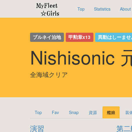
Top
Statistics
About
ブルネイ泊地
甲勲章x13
異動はしーませ
Nishisoni
全海域クリア
Top
Fav
Snap
資源
艦娘
装
演習
第二