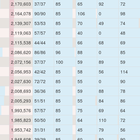
2,170,603
37/37
85
65
92
72
2,164,078
90/90
85
106
0
98
2,139,307
53/53
85
70
49
74
2,119,063
57/57
85
40
0
48
2,115,538
44/44
85
66
68
69
2,086,620
86/86
96
88
0
85
2,072,156
37/37
100
59
89
59
2,056,953
42/42
85
58
56
114
2,027,630
72/72
85
55
0
90
2,008,693
36/36
85
59
88
78
2,005,293
51/51
85
55
84
86
1,993,576
57/57
85
75
69
64
1,985,823
50/50
85
64
110
72
1,953,742
31/31
85
45
79
56
1,948,608
39/39
85
60
80
90