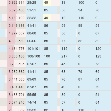
5,922,614
28/28
49
19
100
0
5,825,460
51/51
85
56
94
78
5,160,102
22/22
49
12
110
0
5,149,186
41/41
86
59
99
59
4,977,007
68/68
85
56
0
87
4,366,580
66/66
85
77
82
82
4,164,776
101/101
85
115
0
120
3,806,186
108/108
100
217
0
123
3,703,595
67/67
85
45
0
78
3,582,362
41/41
85
63
79
69
3,441,585
69/69
85
76
87
84
3,431,413
87/87
85
49
0
79
3,183,791
55/55
85
39
0
54
3,074,240
74/74
85
57
0
84
2,900,682
25/25
82
16
110
0