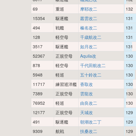
69
重巡
摩耶改二
132
15354
駆逐艦
叢雲改二
131
494
戦艦
榛名改二
131
128
軽空母
千歳航改二
131
3517
駆逐艦
如月改二
131
52367
正規空母
Aquila改
130
878
軽空母
千代田航改二
130
5948
軽巡
五十鈴改二
130
11717
練習巡洋艦
香取改
130
7389
正規空母
雲龍改
130
76952
軽巡
由良改二
130
12177
正規空母
天城改
129
491
駆逐艦
朝潮改二丁
129
9309
航戦
扶桑改二
129