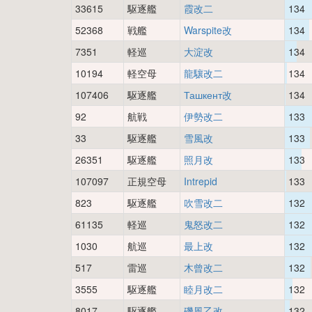
33615
駆逐艦
霞改二
134
52368
戦艦
Warspite改
134
7351
軽巡
大淀改
134
10194
軽空母
龍驤改二
134
107406
駆逐艦
Ташкент改
134
92
航戦
伊勢改二
133
33
駆逐艦
雪風改
133
26351
駆逐艦
照月改
133
107097
正規空母
Intrepid
133
823
駆逐艦
吹雪改二
132
61135
軽巡
鬼怒改二
132
1030
航巡
最上改
132
517
雷巡
木曾改二
132
3555
駆逐艦
睦月改二
132
8017
駆逐艦
磯風乙改
132