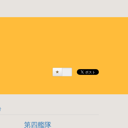
計
第四艦隊