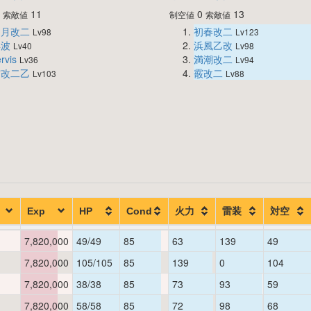
0
11
0
13
索敵値
制空値
索敵値
文月改二
初春改二
Lv98
Lv123
浜波
浜風乙改
Lv40
Lv98
rvis
満潮改二
Lv36
Lv94
霞改二乙
霰改二
Lv103
Lv88
Exp
HP
Cond
火力
雷装
対空
7,820,000
49/49
85
63
139
49
7,820,000
105/105
85
139
0
104
7,820,000
38/38
85
73
93
59
7,820,000
58/58
85
72
98
68