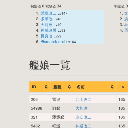
0
34
制空値
索敵値
制空値
武蔵改二
Lv147
多摩改
Lv48
天龍改
Je
Lv49
神威改母
Lv98
長良改
Lv29
Bismarck drei
Lv164
艦娘一覧
ID
艦種
名前
Lv
206
雷巡
北上改二
165
54986
戦艦
大和改
165
321
駆逐艦
夕立改二
165
5482
軽巡
神通改二
165