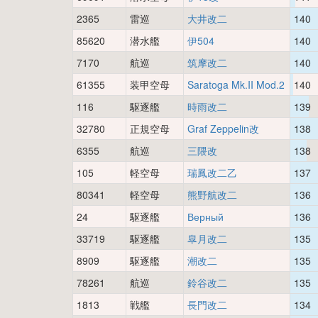
2365
雷巡
大井改二
140
85620
潜水艦
伊504
140
7170
航巡
筑摩改二
140
61355
装甲空母
Saratoga Mk.II Mod.2
140
116
駆逐艦
時雨改二
139
32780
正規空母
Graf Zeppelin改
138
6355
航巡
三隈改
138
105
軽空母
瑞鳳改二乙
137
80341
軽空母
熊野航改二
136
24
駆逐艦
Верный
136
33719
駆逐艦
皐月改二
135
8909
駆逐艦
潮改二
135
78261
航巡
鈴谷改二
135
1813
戦艦
長門改二
134