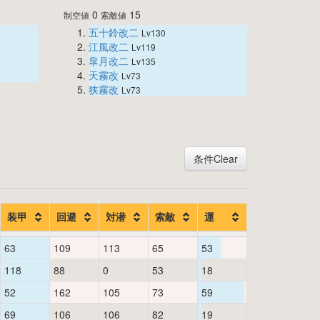
0
15
制空値
索敵値
五十鈴改二
Lv130
江風改二
Lv119
皐月改二
Lv135
天霧改
Lv73
狭霧改
Lv73
条件Clear
装甲
回避
対潜
索敵
運
63
109
113
65
53
118
88
0
53
18
52
162
105
73
59
69
106
106
82
19