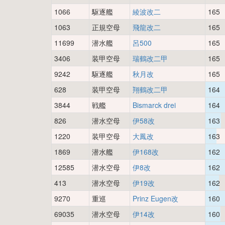
1066
駆逐艦
綾波改二
165
1063
正規空母
飛龍改二
165
11699
潜水艦
呂500
165
3406
装甲空母
瑞鶴改二甲
165
9242
駆逐艦
秋月改
165
628
装甲空母
翔鶴改二甲
164
3844
戦艦
Bismarck drei
164
826
潜水空母
伊58改
163
1220
装甲空母
大鳳改
163
1869
潜水艦
伊168改
162
12585
潜水空母
伊8改
162
413
潜水空母
伊19改
162
9270
重巡
Prinz Eugen改
160
69035
潜水空母
伊14改
160