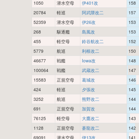
1050
潜水空母
伊401改
158
20784
軽巡
阿武隈改二
157
52359
潜水空母
伊26改
153
268
駆逐艦
島風改
153
455
軽空母
鈴谷航改二
152
5779
航巡
利根改二
150
46677
戦艦
Iowa改
148
100064
戦艦
武蔵改二
147
15583
正規空母
葛城改
146
424
軽巡
夕張改
145
3252
航巡
熊野改二
144
691
正規空母
加賀改
144
76125
軽空母
大鷹改二
143
1128
正規空母
蒼龍改二
142
69091
潜水空母
伊13改
141