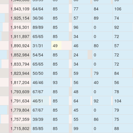
1,943,109
64/64
85
77
84
106
1,925,154
36/36
85
57
89
74
1,916,301
89/89
85
96
0
92
1,911,897
65/65
85
34
0
72
1,890,924
31/31
49
46
80
57
1,852,984
54/54
85
24
0
72
1,833,794
65/65
85
34
0
72
1,823,944
50/50
85
59
79
84
1,817,204
46/46
93
56
40
56
1,793,609
67/67
85
48
0
78
1,791,634
46/51
85
64
92
104
1,779,804
67/67
85
45
0
79
1,757,359
39/39
85
55
86
75
1,715,802
85/85
85
99
0
88