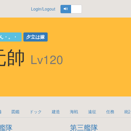
Login/Logout
ん・。・
夕立は嫁
c 元帥
Lv120
備
図鑑
ドック
建造
海戦
遠征
任務
統
艦隊
第三艦隊