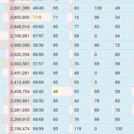
2,861,389
49/49
85
63
139
49
2,850,805
7/18
71
15
96
34
2,848,014
65/65
85
77
83
83
2,766,981
97/97
85
58
0
94
2,685,096
36/36
85
59
86
72
2,622,394
86/86
85
50
0
80
2,563,581
57/57
85
76
69
59
2,491,281
66/66
85
48
0
88
2,412,490
69/69
85
55
0
86
2,408,754
42/42
49
55
89
59
2,282,861
32/32
85
42
78
82
2,281,690
38/38
85
55
80
76
2,269,915
68/68
85
76
88
85
2,196,474
99/99
85
118
0
100