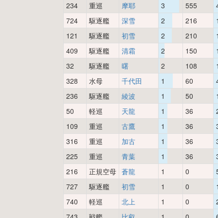
234
重巡
摩耶
3
555
724
駆逐艦
深雪
2
216
121
駆逐艦
初雪
2
210
409
駆逐艦
清霜
2
150
32
駆逐艦
曙
2
108
328
水母
千代田
1
60
236
駆逐艦
綾波
1
50
50
軽巡
天龍
1
36
109
重巡
古鷹
1
36
316
重巡
加古
1
36
225
重巡
青葉
1
36
216
正規空母
蒼龍
1
0
727
駆逐艦
初雪
1
0
740
軽巡
北上
1
0
743
戦艦
比叡
1
0