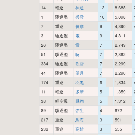
14
軽巡
神通
13
8,688
1
駆逐艦
叢雲
10
5,098
7
重巡
筑摩
9
4,390
3
駆逐艦
電
9
4,311
26
駆逐艦
雷
7
2,749
51
駆逐艦
暁
7
2,362
384
駆逐艦
吹雪
7
2,299
44
駆逐艦
望月
7
2,290
174
重巡
羽黒
6
1,834
11
軽巡
多摩
5
1,359
38
軽空母
鳳翔
5
1,312
89
駆逐艦
弥生
4
672
217
重巡
鳥海
3
591
232
重巡
高雄
3
555