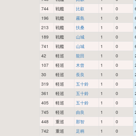
744
戦艦
比叡
1
0
196
戦艦
霧島
1
0
213
戦艦
扶桑
1
0
189
戦艦
山城
1
0
741
戦艦
山城
1
0
42
軽巡
龍田
1
0
107
軽巡
木曾
1
0
30
軽巡
長良
1
0
319
軽巡
五十鈴
1
0
361
軽巡
五十鈴
1
0
405
軽巡
五十鈴
1
0
745
軽巡
由良
1
0
448
重巡
那智
1
0
742
重巡
足柄
1
0