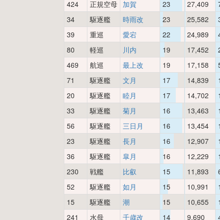
424
正規空母
加賀
23
27,409
34
駆逐艦
時雨改
23
25,582
39
重巡
愛宕
22
24,989
80
軽巡
川内
19
17,452
469
航巡
最上改
19
17,158
71
駆逐艦
文月
17
14,839
20
駆逐艦
睦月
17
14,702
33
駆逐艦
菊月
16
13,463
56
駆逐艦
三日月
16
13,454
23
駆逐艦
長月
16
12,907
36
駆逐艦
皐月
16
12,229
230
戦艦
比叡
15
11,893
52
駆逐艦
如月
15
10,991
15
駆逐艦
潮
15
10,655
241
水母
千歳改
14
9,690