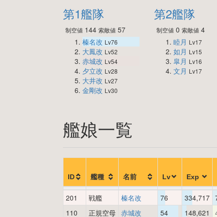
第1艦隊
第2艦隊
144
57
0
4
制空値
索敵値
制空値
索敵値
榛名改
睦月
Lv76
Lv17
大鳳改
如月
Lv52
Lv15
赤城改
皐月
Lv54
Lv16
夕立改
文月
Lv28
Lv17
大井改
Lv27
金剛改
Lv30
艦娘一覧
ID
艦種
名前
Lv
Exp
201
戦艦
榛名改
76
334,717
110
正規空母
赤城改
54
148,621