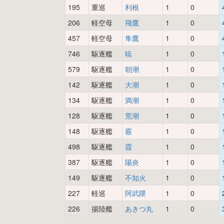
195
重巡
利根
1
0
206
軽空母
飛鷹
1
0
457
軽空母
隼鷹
1
0
746
駆逐艦
暁
1
0
579
駆逐艦
朝潮
1
0
142
駆逐艦
大潮
1
0
134
駆逐艦
満潮
1
0
128
駆逐艦
荒潮
1
0
148
駆逐艦
霰
1
0
498
駆逐艦
霞
1
0
387
駆逐艦
陽炎
1
0
149
駆逐艦
不知火
1
0
227
軽巡
阿武隈
1
0
226
揚陸艦
あきつ丸
1
0