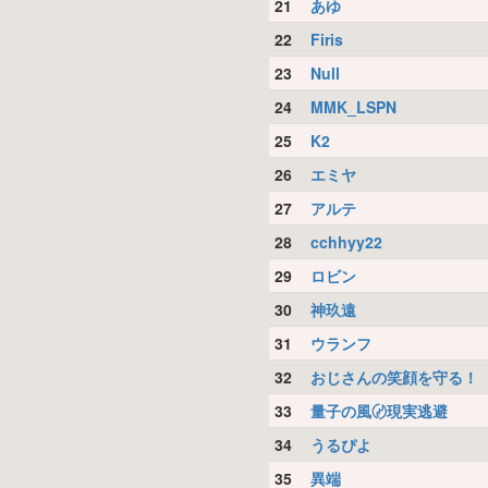
21
あゆ
22
Firis
23
Null
24
MMK_LSPN
25
K2
26
エミヤ
27
アルテ
28
cchhyy22
29
ロビン
30
神玖遠
31
ウランフ
32
おじさんの笑顔を守る！
33
量子の風〄現実逃避
34
うるぴよ
35
異端