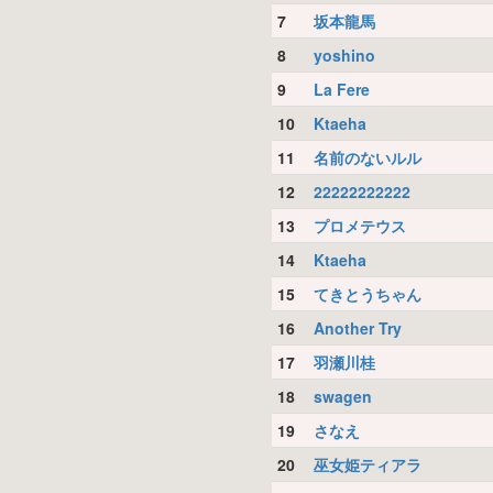
7
坂本龍馬
8
yoshino
9
La Fere
10
Ktaeha
11
名前のないルル
12
22222222222
13
プロメテウス
14
Ktaeha
15
てきとうちゃん
16
Another Try
17
羽瀬川桂
18
swagen
19
さなえ
20
巫女姫ティアラ