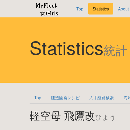
Top
Statistics
About
Statistics
統計
Top
建造開発レシピ
入手経路検索
海
軽空母 飛鷹改
ひよう