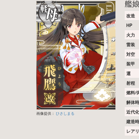
艦
改造
HP
火力
雷装
対空
装甲
運
射程
燃料/
解体
近代
画像提供：
ひさしまる
建造
レア