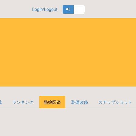
Login/Logout
域
ランキング
艦娘図鑑
装備改修
スナップショット