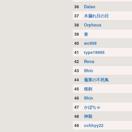
36
Dalao
37
木漏れ日の日
38
Orpheus
39
奎
40
wc999
41
type19995
42
Rena
43
Shin
44
蓬莱の不死鳥
45
桜刹
46
Shin
47
かぼちゃ
48
神裂
49
cchhyy22