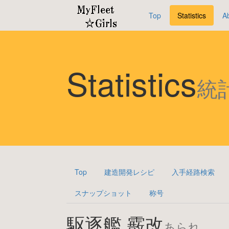
Top
Statistics
A
Statistics
統
Top
建造開発レシピ
入手経路検索
スナップショット
称号
駆逐艦 霰改
あられ