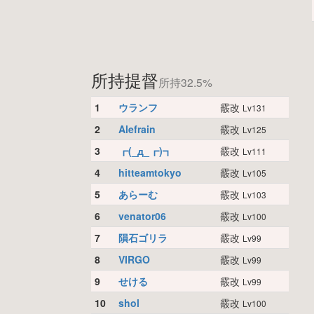
所持提督
所持32.5%
1
ウランフ
霰改
Lv131
2
Alefrain
霰改
Lv125
3
┏(_д_┏)┓
霰改
Lv111
4
hitteamtokyo
霰改
Lv105
5
あらーむ
霰改
Lv103
6
venator06
霰改
Lv100
7
隕石ゴリラ
霰改
Lv99
8
VIRGO
霰改
Lv99
9
せける
霰改
Lv99
10
shol
霰改
Lv100