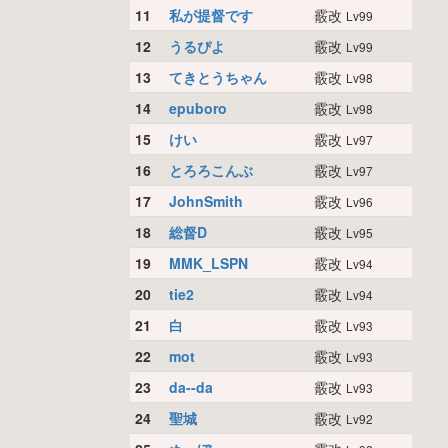
11
私が提督です
霰改
Lv99
12
うるぴよ
霰改
Lv99
13
てきとうちゃん
霰改
Lv98
14
epuboro
霰改
Lv98
15
けい
霰改
Lv97
16
とろろこんぶ
霰改
Lv97
17
JohnSmith
霰改
Lv96
18
総督D
霰改
Lv95
19
MMK_LSPN
霰改
Lv94
20
tie2
霰改
Lv94
21
白
霰改
Lv93
22
mot
霰改
Lv93
23
da--da
霰改
Lv93
24
聖城
霰改
Lv92