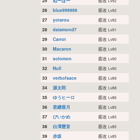
25
ぬーぼー
霰改
Lv92
26
blue999999
霰改
Lv92
27
yotarou
霰改
Lv92
28
daiamond7
霰改
Lv91
29
Carrot
霰改
Lv90
30
Macaron
霰改
Lv90
31
solomon
霰改
Lv90
32
Null
霰改
Lv90
33
verbofsace
霰改
Lv89
34
源太郎
霰改
Lv88
35
ゆうヒーロ
霰改
Lv86
36
君継葭月
霰改
Lv85
37
びいかめ
霰改
Lv85
38
白澤慧音
霰改
Lv85
39
赤坂
霰改
Lv85