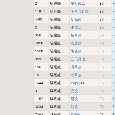
21
駆逐艦
皐月改二
96
7
11611
揚陸艦
あきつ丸改
96
7
4465
駆逐艦
初風改
96
7
2
駆逐艦
潮改二
96
7
956
駆逐艦
望月改
96
7
4026
駆逐艦
巻雲改
96
7
1520
駆逐艦
陽炎改
96
7
959
駆逐艦
三日月改
96
7
156
駆逐艦
長月改
96
7
15
駆逐艦
睦月改二
96
7
1644
駆逐艦
Верный
96
7
3
駆逐艦
朧改
96
7
1157
駆逐艦
響改
96
7
3234
駆逐艦
漣改
96
7
73931
補給艦
速吸改
96
7