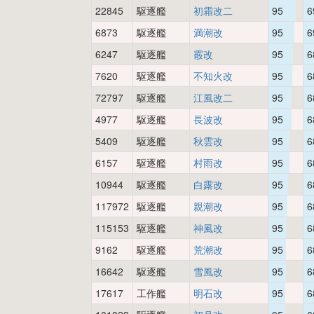
22845
駆逐艦
初霜改二
95
6
6873
駆逐艦
満潮改
95
6
6247
駆逐艦
霰改
95
6
7620
駆逐艦
不知火改
95
6
72797
駆逐艦
江風改二
95
6
4977
駆逐艦
長波改
95
6
5409
駆逐艦
秋雲改
95
6
6157
駆逐艦
村雨改
95
6
10944
駆逐艦
白露改
95
6
117972
駆逐艦
親潮改
95
6
115153
駆逐艦
神風改
95
6
9162
駆逐艦
荒潮改
95
6
16642
駆逐艦
雪風改
95
6
17617
工作艦
明石改
95
6