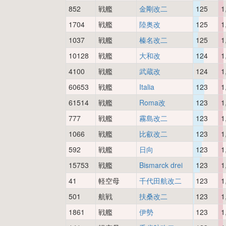
852
戦艦
金剛改二
125
1
1704
戦艦
陸奥改
125
1
1037
戦艦
榛名改二
125
1
10128
戦艦
大和改
124
1
4100
戦艦
武蔵改
124
1
60653
戦艦
Italia
123
1
61514
戦艦
Roma改
123
1
777
戦艦
霧島改二
123
1
1066
戦艦
比叡改二
123
1
592
戦艦
日向
123
1
15753
戦艦
Bismarck drei
123
1
41
軽空母
千代田航改二
123
1
501
航戦
扶桑改二
123
1
1861
戦艦
伊勢
123
1