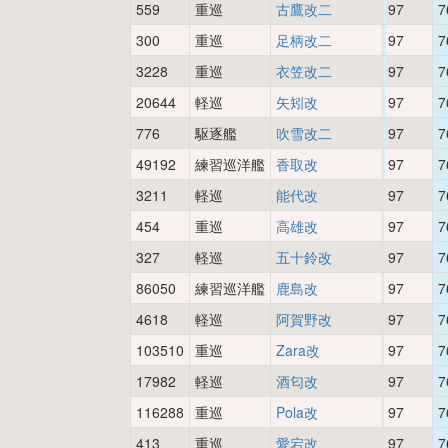
559
重巡
古鷹改二
97
7
300
重巡
足柄改二
97
7
3228
重巡
衣笠改二
97
7
20644
軽巡
矢矧改
97
7
776
駆逐艦
吹雪改二
97
7
49192
練習巡洋艦
香取改
97
7
3211
軽巡
能代改
97
7
454
重巡
高雄改
97
7
327
軽巡
五十鈴改
97
7
86050
練習巡洋艦
鹿島改
97
7
4618
軽巡
阿賀野改
97
7
103510
重巡
Zara改
97
7
17982
軽巡
酒匂改
97
7
116288
重巡
Pola改
97
7
413
重巡
愛宕改
97
7