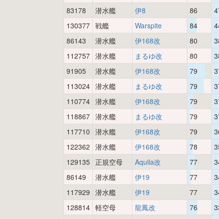
83178
潜水艦
伊8
86
4
130377
戦艦
Warspite
84
4
86143
潜水艦
伊168改
80
3
112757
潜水艦
まるゆ改
80
3
91905
潜水艦
伊168改
79
3
113024
潜水艦
まるゆ改
79
3
110774
潜水艦
伊168改
79
3
118867
潜水艦
まるゆ改
79
3
117710
潜水艦
伊168改
79
3
122362
潜水艦
伊168改
78
3
129135
正規空母
Aquila改
77
3
86149
潜水艦
伊19
77
3
117929
潜水艦
伊19
77
3
128814
軽空母
龍鳳改
76
3