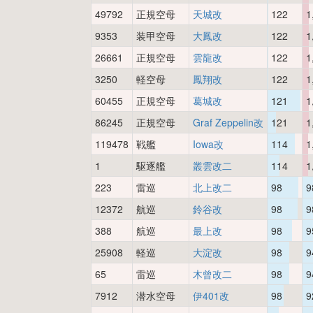
49792
正規空母
天城改
122
1
9353
装甲空母
大鳳改
122
1
26661
正規空母
雲龍改
122
1
3250
軽空母
鳳翔改
122
1
60455
正規空母
葛城改
121
1
86245
正規空母
Graf Zeppelin改
121
1
119478
戦艦
Iowa改
114
1
1
駆逐艦
叢雲改二
114
1
223
雷巡
北上改二
98
9
12372
航巡
鈴谷改
98
9
388
航巡
最上改
98
9
25908
軽巡
大淀改
98
9
65
雷巡
木曾改二
98
9
7912
潜水空母
伊401改
98
9