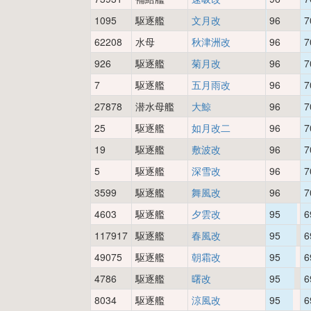
1095
駆逐艦
文月改
96
7
62208
水母
秋津洲改
96
7
926
駆逐艦
菊月改
96
7
7
駆逐艦
五月雨改
96
7
27878
潜水母艦
大鯨
96
7
25
駆逐艦
如月改二
96
7
19
駆逐艦
敷波改
96
7
5
駆逐艦
深雪改
96
7
3599
駆逐艦
舞風改
96
7
4603
駆逐艦
夕雲改
95
6
117917
駆逐艦
春風改
95
6
49075
駆逐艦
朝霜改
95
6
4786
駆逐艦
曙改
95
6
8034
駆逐艦
涼風改
95
6