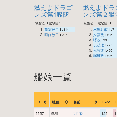
燃えよドラゴ
燃えよドラ
ンズ第1艦隊
ンズ第２艦
0
9
0
16
制空値
索敵値
制空値
索敵値
叢雲改二
水無月改
Lv114
Lv71
時雨改二
夕雲改
Lv97
Lv95
曙改
Lv95
長波改
Lv95
秋雲改
Lv95
瑞穂改
Lv96
艦娘一覧
ID
艦種
名前
Lv
5557
戦艦
長門改
125
1