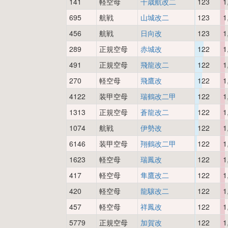
141
軽空母
千歳航改二
123
1
695
航戦
山城改二
123
1
456
航戦
日向改
123
1
289
正規空母
赤城改
122
1
491
正規空母
飛龍改二
122
1
270
軽空母
飛鷹改
122
1
4122
装甲空母
瑞鶴改二甲
122
1
1313
正規空母
蒼龍改二
122
1
1074
航戦
伊勢改
122
1
6146
装甲空母
翔鶴改二甲
122
1
1623
軽空母
瑞鳳改
122
1
417
軽空母
隼鷹改二
122
1
420
軽空母
龍驤改二
122
1
457
軽空母
祥鳳改
122
1
5779
正規空母
加賀改
122
1