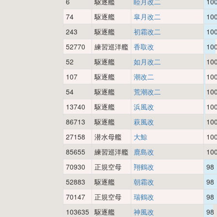
6
駆逐艦
睦月改二
10
74
駆逐艦
皐月改二
10
243
駆逐艦
初霜改二
10
52770
練習巡洋艦
香取改
10
52
駆逐艦
如月改二
10
107
駆逐艦
潮改二
10
54
駆逐艦
荒潮改二
10
13740
駆逐艦
浜風改
10
86713
駆逐艦
萩風改
10
27158
潜水母艦
大鯨
10
85655
練習巡洋艦
鹿島改
10
70930
正規空母
翔鶴改
98
52883
駆逐艦
朝霜改
98
70147
正規空母
瑞鶴改
98
103635
駆逐艦
神風改
98