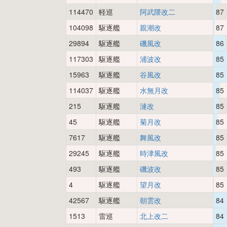
114470
軽巡
阿武隈改二
87
104098
駆逐艦
親潮改
87
29894
駆逐艦
磯風改
86
117303
駆逐艦
浦波改
85
15963
駆逐艦
谷風改
85
114037
駆逐艦
水無月改
85
215
駆逐艦
漣改
85
45
駆逐艦
菊月改
85
7617
駆逐艦
舞風改
85
29245
駆逐艦
時津風改
85
493
駆逐艦
磯波改
85
4
駆逐艦
望月改
85
42567
駆逐艦
朝雲改
84
1513
雷巡
北上改二
84