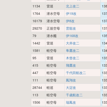
1134
雷巡
北上改二
13
1764
潜水空母
伊19改
13
16179
潜水空母
伊8改
13
29270
正規空母
雲龍改
13
79
潜水艦
伊168改
13
1442
雷巡
大井改二
13
1581
軽空母
隼鷹改二
13
95
雷巡
木曾改二
13
415
軽空母
飛鷹改
13
447
軽空母
千代田航改二
13
111
軽空母
鳳翔改
13
28744
軽巡
大淀改
13
113
軽空母
千歳航改二
13
1506
軽空母
瑞鳳改
13