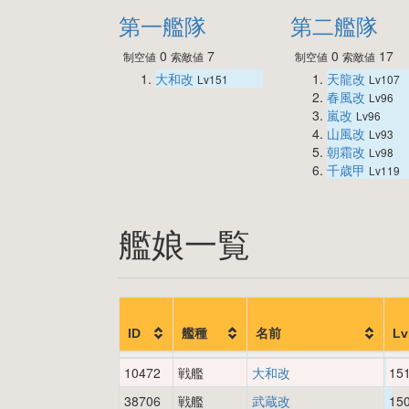
第一艦隊
第二艦隊
0
7
0
17
制空値
索敵値
制空値
索敵値
大和改
天龍改
Lv151
Lv107
春風改
Lv96
嵐改
Lv96
山風改
Lv93
朝霜改
Lv98
千歳甲
Lv119
艦娘一覧
ID
艦種
名前
Lv
10472
戦艦
大和改
15
38706
戦艦
武蔵改
15