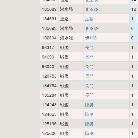
135089
潜水艦
まるゆ
12
134691
重巡
足柄
11
135693
潜水艦
まるゆ
6
102604
潜水艦
伊168
6
86317
戦艦
長門
1
94690
戦艦
長門
1
96040
戦艦
長門
1
120753
戦艦
長門
1
134764
戦艦
長門
1
135284
戦艦
長門
1
124243
戦艦
陸奥
1
124655
戦艦
陸奥
1
125196
戦艦
陸奥
1
125600
戦艦
陸奥
1