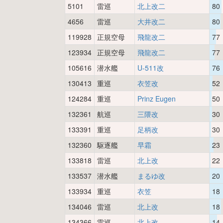
5101
雷巡
北上改二
80
4656
雷巡
大井改二
80
119928
正規空母
飛龍改二
77
123934
正規空母
飛龍改二
77
105616
潜水艦
U-511改
76
130413
重巡
衣笠改
52
124284
重巡
Prinz Eugen
50
132361
航巡
三隈改
30
133391
重巡
足柄改
30
132360
駆逐艦
早霜
23
133818
雷巡
北上改
22
133537
潜水艦
まるゆ改
20
133934
重巡
衣笠
18
134046
雷巡
北上改
18
134366
雷巡
北上改
14