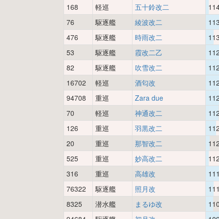
168
軽巡
五十鈴改二
11
76
駆逐艦
綾波改二
11
476
駆逐艦
時雨改二
11
53
駆逐艦
霞改二乙
11
82
駆逐艦
吹雪改二
11
16702
軽巡
酒匂改
11
94708
重巡
Zara due
11
70
軽巡
神通改二
11
126
重巡
羽黒改二
11
20
重巡
那智改二
11
525
重巡
妙高改二
11
316
重巡
高雄改
11
76322
駆逐艦
照月改
11
8325
潜水艦
まるゆ改
11