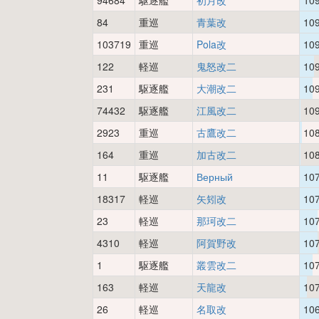
94684
駆逐艦
初月改
10
84
重巡
青葉改
10
103719
重巡
Pola改
10
122
軽巡
鬼怒改二
10
231
駆逐艦
大潮改二
10
74432
駆逐艦
江風改二
10
2923
重巡
古鷹改二
10
164
重巡
加古改二
10
11
駆逐艦
Верный
10
18317
軽巡
矢矧改
10
23
軽巡
那珂改二
10
4310
軽巡
阿賀野改
10
1
駆逐艦
叢雲改二
10
163
軽巡
天龍改
10
26
軽巡
名取改
10