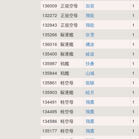
136009
正規空母
加賀
1
132272
正規空母
飛龍
1
132943
正規空母
飛龍
1
135266
駆逐艦
吹雪
1
136016
駆逐艦
磯波
1
135400
駆逐艦
綾波
1
135987
戦艦
扶桑
1
135844
戦艦
山城
1
135861
軽空母
龍驤
1
135903
駆逐艦
睦月
1
134491
軽空母
飛鷹
1
134495
軽空母
飛鷹
1
134586
軽空母
飛鷹
1
135177
軽空母
飛鷹
1