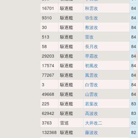
16701
駆逐艦
秋雲改
84
9310
駆逐艦
弥生改
84
30
駆逐艦
敷波改
84
513
駆逐艦
雷改
84
58
駆逐艦
長月改
84
29203
駆逐艦
早霜改
84
17574
駆逐艦
初風改
84
77267
駆逐艦
風雲改
84
3
駆逐艦
白雪改
84
49668
駆逐艦
山雲改
84
225
駆逐艦
若葉改
83
62942
駆逐艦
高波改
83
3763
雷巡
大井改二
82
132368
駆逐艦
藤波改
82