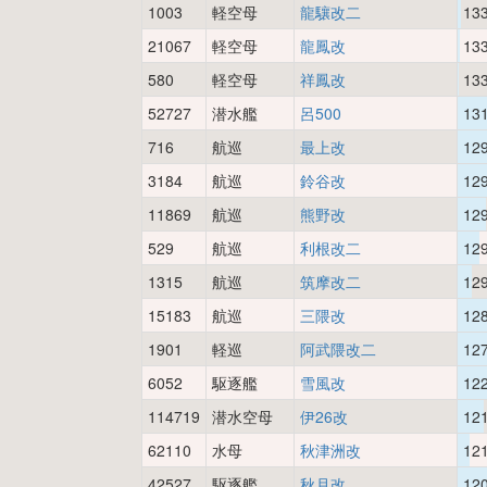
1003
軽空母
龍驤改二
13
21067
軽空母
龍鳳改
13
580
軽空母
祥鳳改
13
52727
潜水艦
呂500
13
716
航巡
最上改
12
3184
航巡
鈴谷改
12
11869
航巡
熊野改
12
529
航巡
利根改二
12
1315
航巡
筑摩改二
12
15183
航巡
三隈改
12
1901
軽巡
阿武隈改二
12
6052
駆逐艦
雪風改
12
114719
潜水空母
伊26改
12
62110
水母
秋津洲改
12
42527
駆逐艦
秋月改
12