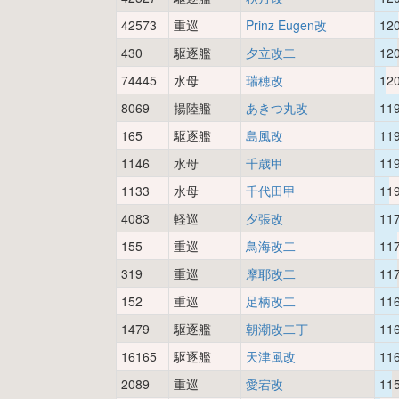
42573
重巡
Prinz Eugen改
12
430
駆逐艦
夕立改二
12
74445
水母
瑞穂改
12
8069
揚陸艦
あきつ丸改
11
165
駆逐艦
島風改
11
1146
水母
千歳甲
11
1133
水母
千代田甲
11
4083
軽巡
夕張改
11
155
重巡
鳥海改二
11
319
重巡
摩耶改二
11
152
重巡
足柄改二
11
1479
駆逐艦
朝潮改二丁
11
16165
駆逐艦
天津風改
11
2089
重巡
愛宕改
11