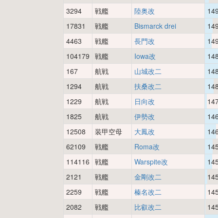
3294
戦艦
陸奥改
14
17831
戦艦
Bismarck drei
14
4463
戦艦
長門改
14
104179
戦艦
Iowa改
14
167
航戦
山城改二
14
1294
航戦
扶桑改二
14
1229
航戦
日向改
14
1825
航戦
伊勢改
14
12508
装甲空母
大鳳改
14
62109
戦艦
Roma改
14
114116
戦艦
Warspite改
14
2121
戦艦
金剛改二
14
2259
戦艦
榛名改二
14
2082
戦艦
比叡改二
14