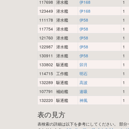
117698
潜水艦
伊168
1
123449
潜水艦
伊168
1
111178
潜水艦
伊58
1
117754
潜水艦
伊58
1
121760
潜水艦
伊58
1
122987
潜水艦
伊58
1
130911
潜水艦
伊58
1
133802
駆逐艦
卯月
1
114715
工作艦
明石
1
132289
駆逐艦
高波
1
107791
補給艦
速吸
1
132220
駆逐艦
神風
1
表の見方
表検索の詳細は以下を参考にしてください。 部分一