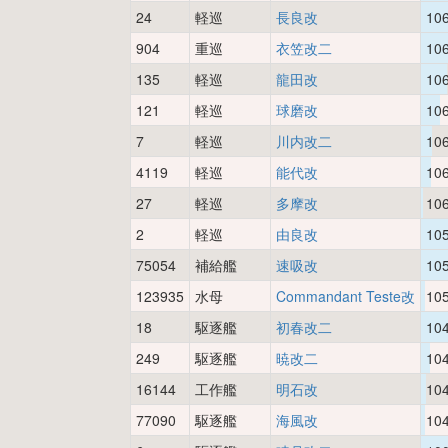
24
軽巡
長良改
10
904
重巡
衣笠改二
10
135
軽巡
龍田改
10
121
軽巡
球磨改
10
7
軽巡
川内改二
10
4119
軽巡
能代改
10
27
軽巡
多摩改
10
2
軽巡
由良改
10
75054
補給艦
速吸改
10
123935
水母
Commandant Teste改
10
18
駆逐艦
初春改二
10
249
駆逐艦
暁改二
10
16144
工作艦
明石改
10
77090
駆逐艦
海風改
10