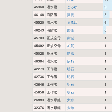
45960
潜水艦
まるゆ
9
46148
海防艦
択捉
8
45520
潜水艦
まるゆ
6
46243
海防艦
国後
6
45703
正規空母
赤城
1
45492
正規空母
加賀
1
45028
駆逐艦
島風
1
46384
潜水艦
伊19
1
42279
工作艦
明石
1
42736
工作艦
明石
1
43646
工作艦
明石
1
45656
工作艦
明石
1
26883
潜水母艦
大鯨
1
32376
潜水母艦
大鯨
1