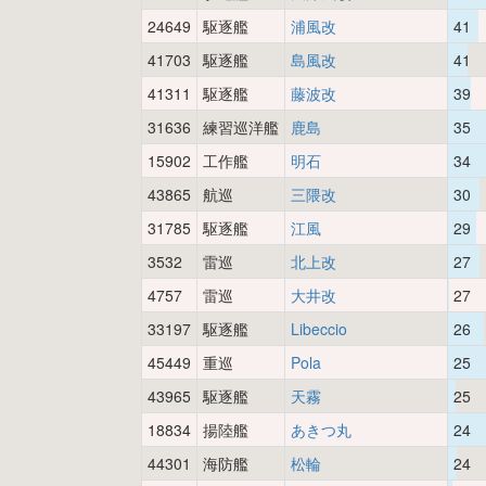
24649
駆逐艦
浦風改
41
41703
駆逐艦
島風改
41
41311
駆逐艦
藤波改
39
31636
練習巡洋艦
鹿島
35
15902
工作艦
明石
34
43865
航巡
三隈改
30
31785
駆逐艦
江風
29
3532
雷巡
北上改
27
4757
雷巡
大井改
27
33197
駆逐艦
Libeccio
26
45449
重巡
Pola
25
43965
駆逐艦
天霧
25
18834
揚陸艦
あきつ丸
24
44301
海防艦
松輪
24