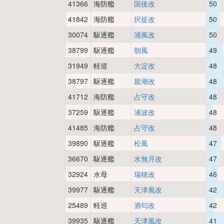
41366
海防艦
国後改
50
41842
海防艦
択捉改
50
30074
駆逐艦
浦風改
50
38799
駆逐艦
朝風
49
31949
軽巡
大淀改
48
38797
駆逐艦
親潮改
48
41712
海防艦
占守改
48
37259
駆逐艦
浦波改
48
41485
海防艦
占守改
48
39890
駆逐艦
松風
47
36670
駆逐艦
水無月改
47
32924
水母
瑞穂改
46
39977
駆逐艦
天津風改
42
25489
軽巡
酒匂改
42
39935
駆逐艦
天津風改
41