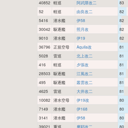
40852
軽巡
阿武隈改二
83
52
軽巡
由良改二
82
5416
潜水艦
伊58
82
30042
駆逐艦
照月改
82
9010
潜水艦
伊19
82
36796
正規空母
Aquila改
81
5028
雷巡
北上改二
81
416
軽巡
夕張改
81
28503
駆逐艦
江風改二
81
495
駆逐艦
叢雲改二
81
4625
雷巡
大井改二
81
10082
潜水空母
伊19改
80
7149
潜水艦
伊168
80
3141
潜水艦
伊58
80
39021
重巡
摩耶改二
80