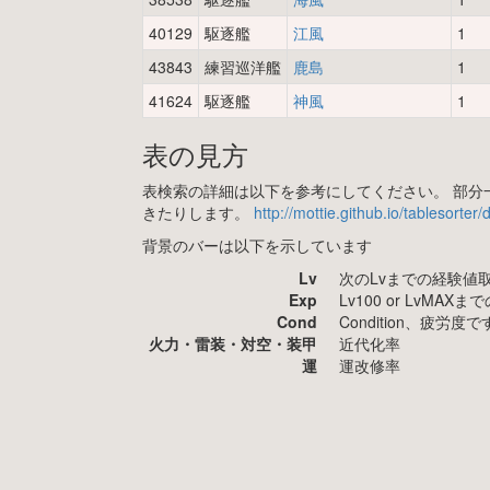
40129
駆逐艦
江風
1
43843
練習巡洋艦
鹿島
1
41624
駆逐艦
神風
1
表の見方
表検索の詳細は以下を参考にしてください。 部分一
きたりします。
http://mottie.github.io/tablesorter
背景のバーは以下を示しています
Lv
次のLvまでの経験値
Exp
Lv100 or LvMA
Cond
Condition、疲
火力・雷装・対空・装甲
近代化率
運
運改修率