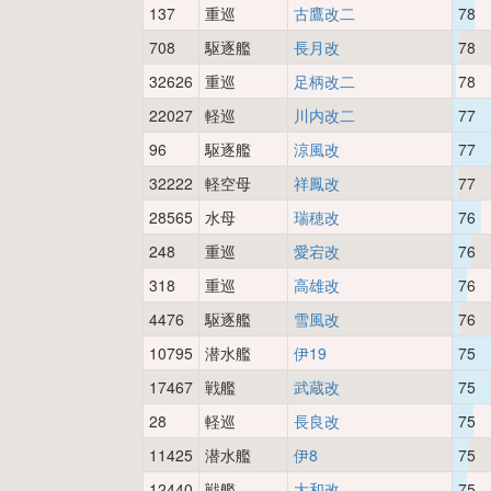
137
重巡
古鷹改二
78
708
駆逐艦
長月改
78
32626
重巡
足柄改二
78
22027
軽巡
川内改二
77
96
駆逐艦
涼風改
77
32222
軽空母
祥鳳改
77
28565
水母
瑞穂改
76
248
重巡
愛宕改
76
318
重巡
高雄改
76
4476
駆逐艦
雪風改
76
10795
潜水艦
伊19
75
17467
戦艦
武蔵改
75
28
軽巡
長良改
75
11425
潜水艦
伊8
75
12440
戦艦
大和改
75