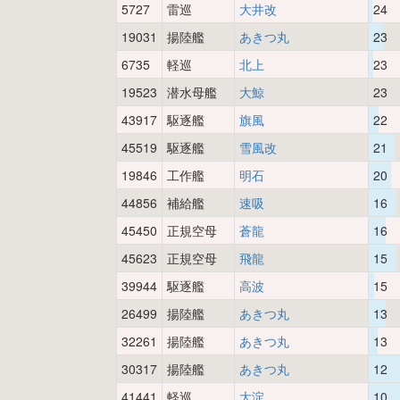
5727
雷巡
大井改
24
19031
揚陸艦
あきつ丸
23
6735
軽巡
北上
23
19523
潜水母艦
大鯨
23
43917
駆逐艦
旗風
22
45519
駆逐艦
雪風改
21
19846
工作艦
明石
20
44856
補給艦
速吸
16
45450
正規空母
蒼龍
16
45623
正規空母
飛龍
15
39944
駆逐艦
高波
15
26499
揚陸艦
あきつ丸
13
32261
揚陸艦
あきつ丸
13
30317
揚陸艦
あきつ丸
12
41441
軽巡
大淀
10