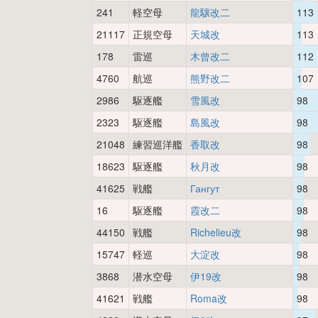
241
軽空母
龍驤改二
113
21117
正規空母
天城改
113
178
雷巡
木曾改二
112
4760
航巡
熊野改二
107
2986
駆逐艦
雪風改
98
2323
駆逐艦
島風改
98
21048
練習巡洋艦
香取改
98
18623
駆逐艦
秋月改
98
41625
戦艦
Гангут
98
16
駆逐艦
霞改二
98
44150
戦艦
Richelieu改
98
15747
軽巡
大淀改
98
3868
潜水空母
伊19改
98
41621
戦艦
Roma改
98