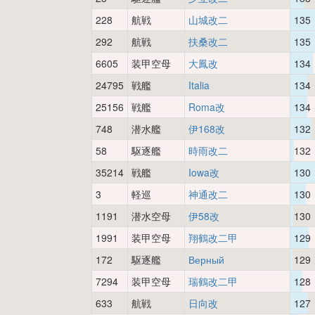
228
航戦
山城改二
135
292
航戦
扶桑改二
135
6605
装甲空母
大鳳改
134
24795
戦艦
Italia
134
25156
戦艦
Roma改
134
748
潜水艦
伊168改
132
58
駆逐艦
時雨改二
132
35214
戦艦
Iowa改
130
3
軽巡
神通改二
130
1191
潜水空母
伊58改
130
1991
装甲空母
翔鶴改二甲
129
172
駆逐艦
Верный
129
7294
装甲空母
瑞鶴改二甲
128
633
航戦
日向改
127