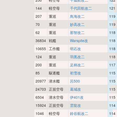
250
軽空母
千歳航改二
122
144
軽空母
千代田航改二
121
207
重巡
鳥海改二
119
70
重巡
妙高改二
119
62
重巡
那智改二
118
36834
戦艦
Warspite改
118
10655
工作艦
明石改
118
124
重巡
羽黒改二
118
200
重巡
足柄改二
117
85
駆逐艦
初雪改
115
20977
潜水艦
呂500
115
24703
正規空母
葛城改
115
6504
潜水空母
伊401改
115
15924
正規空母
雲龍改
114
1046
軽空母
鈴谷航改二
114