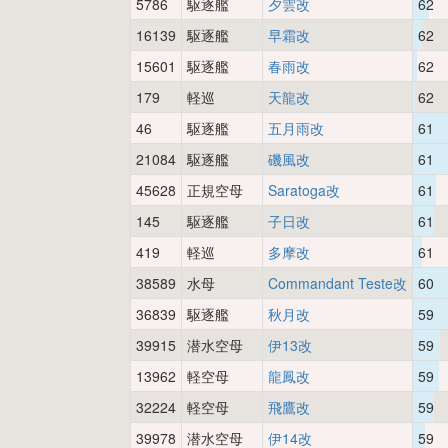
5786
駆逐艦
夕雲改
62
16139
駆逐艦
早霜改
62
15601
駆逐艦
春雨改
62
179
軽巡
天龍改
62
46
駆逐艦
五月雨改
61
21084
駆逐艦
磯風改
61
45628
正規空母
Saratoga改
61
145
駆逐艦
子日改
61
419
軽巡
多摩改
61
38589
水母
Commandant Teste改
60
36839
駆逐艦
秋月改
59
39915
潜水空母
伊13改
59
13962
軽空母
龍鳳改
59
32224
軽空母
飛鷹改
59
39978
潜水空母
伊14改
59