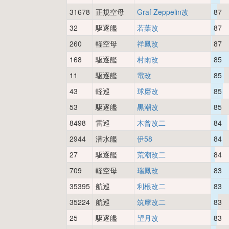
31678
正規空母
Graf Zeppelin改
87
32
駆逐艦
若葉改
87
260
軽空母
祥鳳改
87
168
駆逐艦
村雨改
85
11
駆逐艦
電改
85
43
軽巡
球磨改
85
53
駆逐艦
黒潮改
85
8498
雷巡
木曾改二
84
2944
潜水艦
伊58
84
27
駆逐艦
荒潮改二
84
709
軽空母
瑞鳳改
83
35395
航巡
利根改二
83
35224
航巡
筑摩改二
83
25
駆逐艦
望月改
83