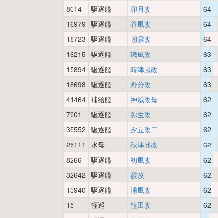
8014
駆逐艦
卯月改
64
16979
駆逐艦
谷風改
64
18723
駆逐艦
朝雲改
64
16215
駆逐艦
磯風改
63
15894
駆逐艦
時津風改
63
18698
駆逐艦
野分改
63
41464
補給艦
神威改母
62
7901
駆逐艦
弥生改
62
35552
駆逐艦
夕立改二
62
25111
水母
秋津洲改
62
8266
駆逐艦
初風改
62
32642
駆逐艦
霞改
62
13940
駆逐艦
浦風改
62
15
軽巡
龍田改
62