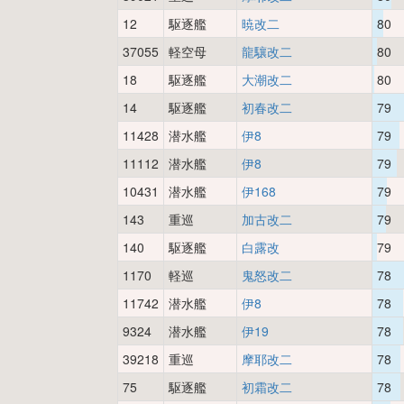
12
駆逐艦
暁改二
80
37055
軽空母
龍驤改二
80
18
駆逐艦
大潮改二
80
14
駆逐艦
初春改二
79
11428
潜水艦
伊8
79
11112
潜水艦
伊8
79
10431
潜水艦
伊168
79
143
重巡
加古改二
79
140
駆逐艦
白露改
79
1170
軽巡
鬼怒改二
78
11742
潜水艦
伊8
78
9324
潜水艦
伊19
78
39218
重巡
摩耶改二
78
75
駆逐艦
初霜改二
78