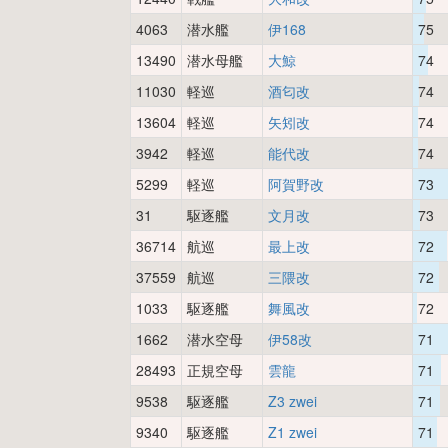
4063
潜水艦
伊168
75
13490
潜水母艦
大鯨
74
11030
軽巡
酒匂改
74
13604
軽巡
矢矧改
74
3942
軽巡
能代改
74
5299
軽巡
阿賀野改
73
31
駆逐艦
文月改
73
36714
航巡
最上改
72
37559
航巡
三隈改
72
1033
駆逐艦
舞風改
72
1662
潜水空母
伊58改
71
28493
正規空母
雲龍
71
9538
駆逐艦
Z3 zwei
71
9340
駆逐艦
Z1 zwei
71