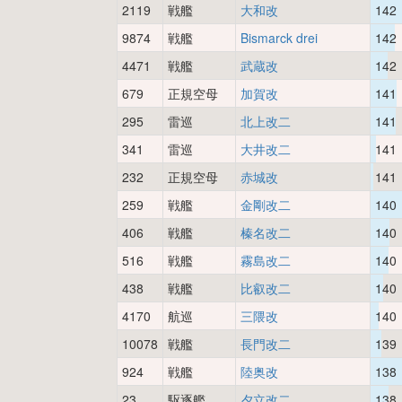
2119
戦艦
大和改
142
9874
戦艦
Bismarck drei
142
4471
戦艦
武蔵改
142
679
正規空母
加賀改
141
295
雷巡
北上改二
141
341
雷巡
大井改二
141
232
正規空母
赤城改
141
259
戦艦
金剛改二
140
406
戦艦
榛名改二
140
516
戦艦
霧島改二
140
438
戦艦
比叡改二
140
4170
航巡
三隈改
140
10078
戦艦
長門改二
139
924
戦艦
陸奥改
138
23
駆逐艦
夕立改二
138