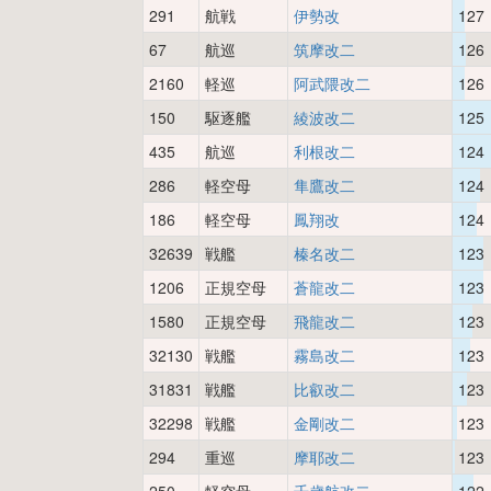
291
航戦
伊勢改
127
67
航巡
筑摩改二
126
2160
軽巡
阿武隈改二
126
150
駆逐艦
綾波改二
125
435
航巡
利根改二
124
286
軽空母
隼鷹改二
124
186
軽空母
鳳翔改
124
32639
戦艦
榛名改二
123
1206
正規空母
蒼龍改二
123
1580
正規空母
飛龍改二
123
32130
戦艦
霧島改二
123
31831
戦艦
比叡改二
123
32298
戦艦
金剛改二
123
294
重巡
摩耶改二
123