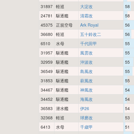
31897
軽巡
大淀改
58
24781
駆逐艦
清霜改
58
45375
正規空母
Ark Royal
56
36680
軽巡
五十鈴改二
56
6510
水母
千代田甲
55
31957
駆逐艦
風雲改
55
32959
駆逐艦
沖波改
55
36549
駆逐艦
島風改
55
31853
駆逐艦
萩風改
55
34467
駆逐艦
神風改
54
34452
駆逐艦
海風改
54
36583
潜水艦
伊26
54
32368
軽巡
球磨改
53
6413
水母
千歳甲
51