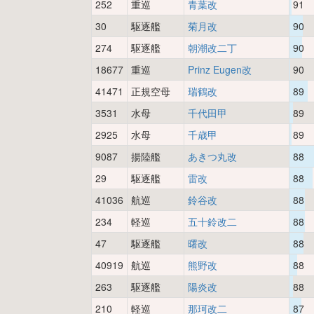
252
重巡
青葉改
91
30
駆逐艦
菊月改
90
274
駆逐艦
朝潮改二丁
90
18677
重巡
Prinz Eugen改
90
41471
正規空母
瑞鶴改
89
3531
水母
千代田甲
89
2925
水母
千歳甲
89
9087
揚陸艦
あきつ丸改
88
29
駆逐艦
雷改
88
41036
航巡
鈴谷改
88
234
軽巡
五十鈴改二
88
47
駆逐艦
曙改
88
40919
航巡
熊野改
88
263
駆逐艦
陽炎改
88
210
軽巡
那珂改二
87