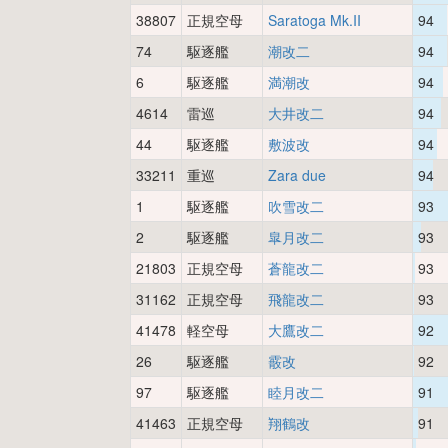
38807
正規空母
Saratoga Mk.II
94
74
駆逐艦
潮改二
94
6
駆逐艦
満潮改
94
4614
雷巡
大井改二
94
44
駆逐艦
敷波改
94
33211
重巡
Zara due
94
1
駆逐艦
吹雪改二
93
2
駆逐艦
皐月改二
93
21803
正規空母
蒼龍改二
93
31162
正規空母
飛龍改二
93
41478
軽空母
大鷹改二
92
26
駆逐艦
霰改
92
97
駆逐艦
睦月改二
91
41463
正規空母
翔鶴改
91