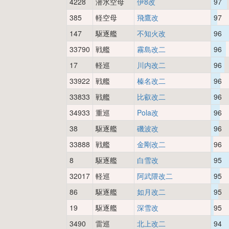
4228
潜水空母
伊8改
97
385
軽空母
飛鷹改
97
147
駆逐艦
不知火改
96
33790
戦艦
霧島改二
96
17
軽巡
川内改二
96
33922
戦艦
榛名改二
96
33833
戦艦
比叡改二
96
34933
重巡
Pola改
96
38
駆逐艦
磯波改
96
33888
戦艦
金剛改二
96
8
駆逐艦
白雪改
95
32017
軽巡
阿武隈改二
95
86
駆逐艦
如月改二
95
19
駆逐艦
深雪改
95
3490
雷巡
北上改二
94