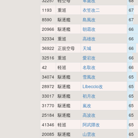
32257
軽空母
隼鷹改
68
1193
重巡
衣笠改二
67
8590
駆逐艦
島風改
67
20966
駆逐艦
朝霜改
66
32334
重巡
高雄改
66
36922
正規空母
天城
66
32516
重巡
愛宕改
66
42
軽巡
名取改
66
34074
駆逐艦
雪風改
65
28972
駆逐艦
Libeccio改
65
33017
駆逐艦
初月改
65
31770
駆逐艦
嵐改
65
25184
駆逐艦
高波改
65
41346
軽巡
阿武隈改
65
20085
駆逐艦
山雲改
65