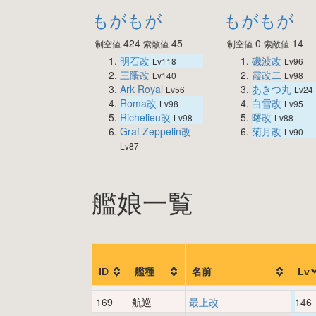
もがもが
もがもが
424
45
0
14
制空値
索敵値
制空値
索敵値
明石改
磯波改
Lv118
Lv96
三隈改
霞改二
Lv140
Lv98
Ark Royal
あきつ丸
Lv56
Lv24
Roma改
白雪改
Lv98
Lv95
Richelieu改
曙改
Lv98
Lv88
Graf Zeppelin改
菊月改
Lv90
Lv87
艦娘一覧
ID
艦種
名前
Lv
169
航巡
最上改
146