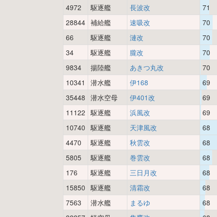
4972
駆逐艦
長波改
71
28844
補給艦
速吸改
70
66
駆逐艦
漣改
70
34
駆逐艦
朧改
70
9834
揚陸艦
あきつ丸改
70
10341
潜水艦
伊168
69
35448
潜水空母
伊401改
69
11122
駆逐艦
浜風改
69
10740
駆逐艦
天津風改
68
4470
駆逐艦
秋雲改
68
5805
駆逐艦
巻雲改
68
176
駆逐艦
三日月改
68
15850
駆逐艦
清霜改
68
7563
潜水艦
まるゆ
68