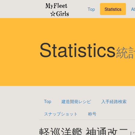
Top
Statistics
A
Statistics
統
Top
建造開発レシピ
入手経路検索
スナップショット
称号
軽巡洋艦 神通改二