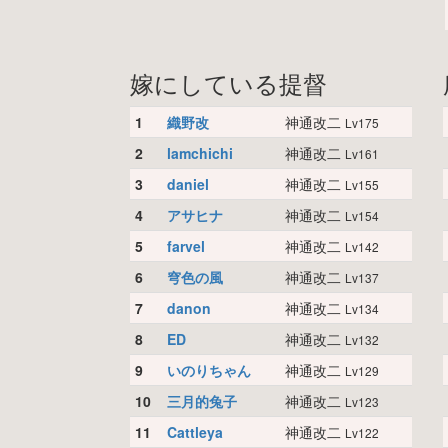
嫁にしている提督
1
織野改
神通改二
Lv175
2
lamchichi
神通改二
Lv161
3
daniel
神通改二
Lv155
4
アサヒナ
神通改二
Lv154
5
farvel
神通改二
Lv142
6
穹色の風
神通改二
Lv137
7
danon
神通改二
Lv134
8
ED
神通改二
Lv132
9
いのりちゃん
神通改二
Lv129
10
三月的兔子
神通改二
Lv123
11
Cattleya
神通改二
Lv122