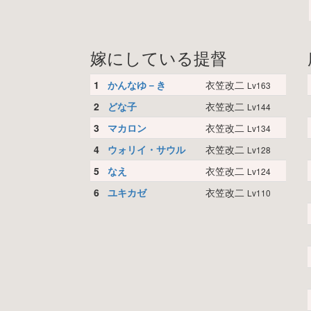
嫁にしている提督
1
かんなゆ－き
衣笠改二
Lv163
2
どな子
衣笠改二
Lv144
3
マカロン
衣笠改二
Lv134
4
ウォリイ・サウル
衣笠改二
Lv128
5
なえ
衣笠改二
Lv124
6
ユキカゼ
衣笠改二
Lv110