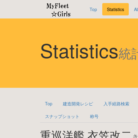
Top
Statistics
A
Statistics
統
Top
建造開発レシピ
入手経路検索
スナップショット
称号
重巡洋艦 衣笠改二