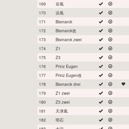
169
谷風
170
浜風
171
Bismarck
172
Bismarck改
173
Bismarck zwei
174
Z1
175
Z3
176
Prinz Eugen
177
Prinz Eugen改
178
Bismarck drei
179
Z1 zwei
180
Z3 zwei
181
天津風
182
明石
183
大淀