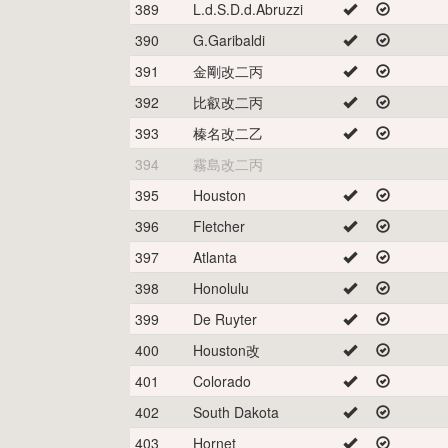
389
L.d.S.D.d.Abruzzi
390
G.Garibaldi
391
金剛改二丙
392
比叡改二丙
393
榛名改二乙
394
霧島改二丙
395
Houston
396
Fletcher
397
Atlanta
398
Honolulu
399
De Ruyter
400
Houston改
401
Colorado
402
South Dakota
403
Hornet