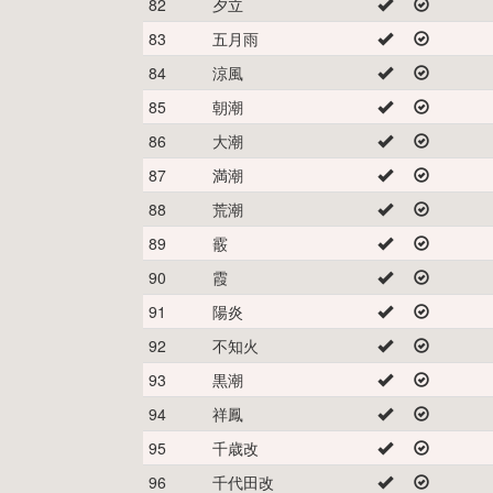
82
夕立
83
五月雨
84
涼風
85
朝潮
86
大潮
87
満潮
88
荒潮
89
霰
90
霞
91
陽炎
92
不知火
93
黒潮
94
祥鳳
95
千歳改
96
千代田改