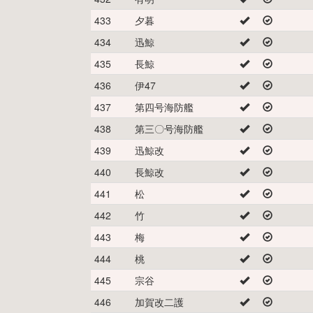
433
夕暮
434
迅鯨
435
長鯨
436
伊47
437
第四号海防艦
438
第三〇号海防艦
439
迅鯨改
440
長鯨改
441
松
442
竹
443
梅
444
桃
445
宗谷
446
加賀改二護