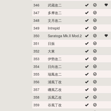
346
武蔵改二
347
多摩改二
348
文月改二
349
Intrepid
350
Saratoga Mk.II Mod.2
351
日振
352
大東
353
伊勢改二
354
日向改二
355
瑞鳳改二
356
浦風丁改
357
磯風乙改
358
浜風乙改
359
谷風丁改