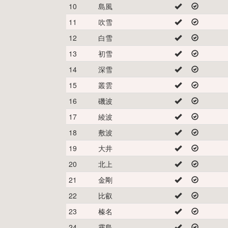
10
島風
11
吹雪
12
白雪
13
初雪
14
深雪
15
叢雲
16
磯波
17
綾波
18
敷波
19
大井
20
北上
21
金剛
22
比叡
23
榛名
24
霧島