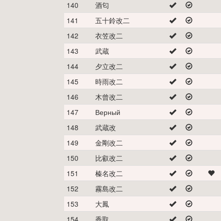
140
酒匂
141
五十鈴改二
142
衣笠改二
143
武蔵
144
夕立改二
145
時雨改二
146
木曾改二
147
Верный
148
武蔵改
149
金剛改二
150
比叡改二
151
榛名改二
152
霧島改二
153
大鳳
154
香取