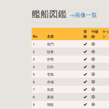
艦船図鑑
→画像一覧
登
中破
ケ
No
名前
録
絵
ン
1
長門
2
陸奥
3
伊勢
4
日向
5
雪風
6
赤城
7
加賀
8
蒼龍
9
飛龍