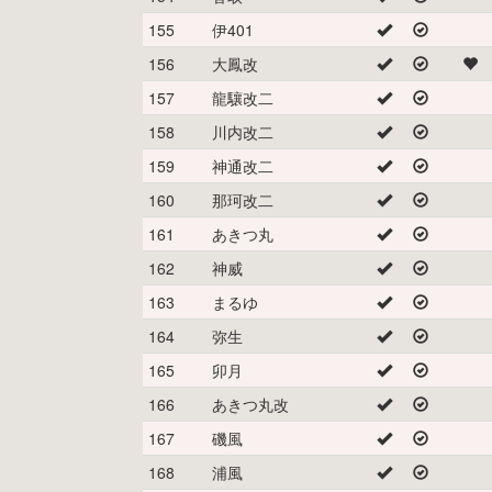
155
伊401
156
大鳳改
157
龍驤改二
158
川内改二
159
神通改二
160
那珂改二
161
あきつ丸
162
神威
163
まるゆ
164
弥生
165
卯月
166
あきつ丸改
167
磯風
168
浦風