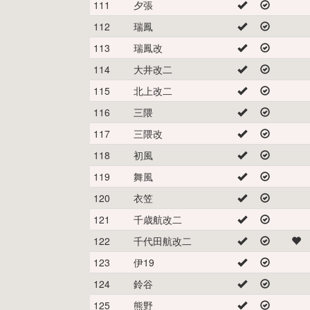
111
夕張
112
瑞鳳
113
瑞鳳改
114
大井改二
115
北上改二
116
三隈
117
三隈改
118
初風
119
舞風
120
衣笠
121
千歳航改二
122
千代田航改二
123
伊19
124
鈴谷
125
熊野