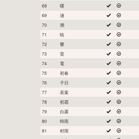
68
曙
69
漣
70
潮
71
暁
72
響
73
雷
74
電
75
初春
76
子日
77
若葉
78
初霜
79
白露
80
時雨
81
村雨