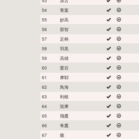
53
加古
54
青葉
55
妙高
56
那智
57
足柄
58
羽黒
59
高雄
60
愛宕
61
摩耶
62
鳥海
63
利根
64
筑摩
65
飛鷹
66
隼鷹
67
朧