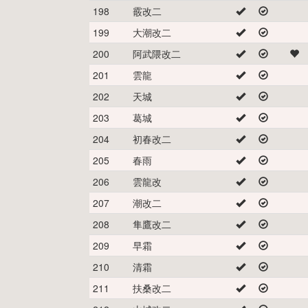
198
霰改二
199
大潮改二
200
阿武隈改二
201
雲龍
202
天城
203
葛城
204
初春改二
205
春雨
206
雲龍改
207
潮改二
208
隼鷹改二
209
早霜
210
清霜
211
扶桑改二