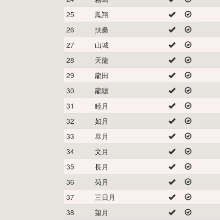
25
鳳翔
26
扶桑
27
山城
28
天龍
29
龍田
30
龍驤
31
睦月
32
如月
33
皐月
34
文月
35
長月
36
菊月
37
三日月
38
望月