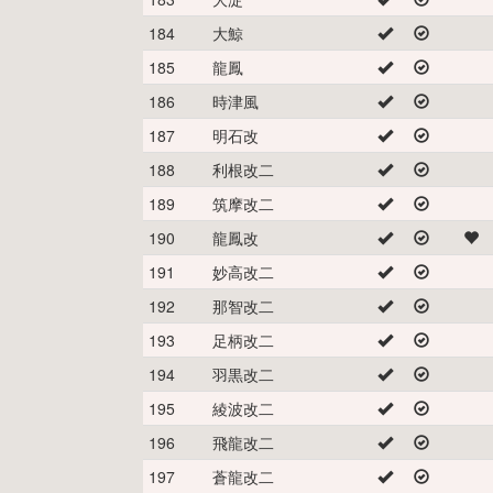
184
大鯨
185
龍鳳
186
時津風
187
明石改
188
利根改二
189
筑摩改二
190
龍鳳改
191
妙高改二
192
那智改二
193
足柄改二
194
羽黒改二
195
綾波改二
196
飛龍改二
197
蒼龍改二