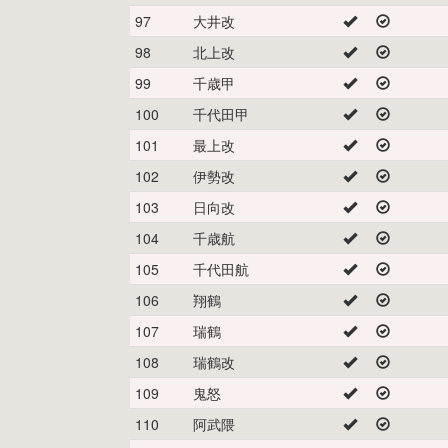
97
大井改
98
北上改
99
千歳甲
100
千代田甲
101
最上改
102
伊勢改
103
日向改
104
千歳航
105
千代田航
106
翔鶴
107
瑞鶴
108
瑞鶴改
109
鬼怒
110
阿武隈