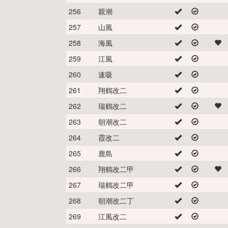
256
親潮
257
山風
258
海風
259
江風
260
速吸
261
翔鶴改二
262
瑞鶴改二
263
朝潮改二
264
霞改二
265
鹿島
266
翔鶴改二甲
267
瑞鶴改二甲
268
朝潮改二丁
269
江風改二