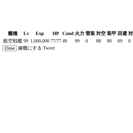
艦種
Lv
Exp
HP
Cond
火力
雷装
対空
装甲
回避
対
航空戦艦
99
1,000,000
77/77
49
99
0
88
90
69
0
嫁艦にする
Tweet
Close