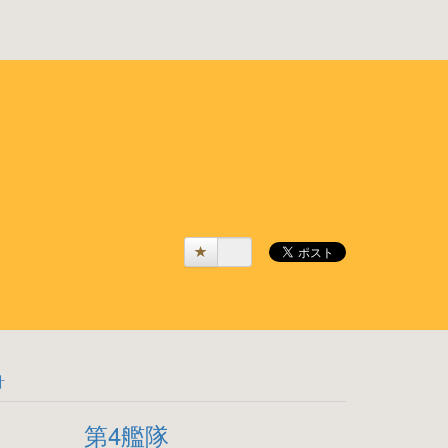
計
第4艦隊