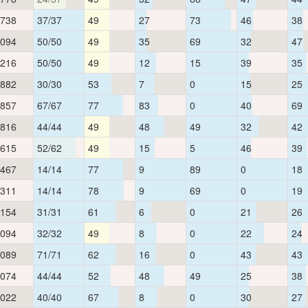
,738
37/37
49
27
73
46
38
,094
50/50
49
35
69
32
47
,216
50/50
49
12
15
39
35
,882
30/30
53
7
0
15
25
,857
67/67
77
83
0
40
69
,816
44/44
49
48
49
32
42
,615
52/62
49
15
5
46
39
,467
14/14
77
9
89
0
18
,311
14/14
78
9
69
0
19
,154
31/31
61
6
0
21
26
,094
32/32
49
8
0
22
24
,089
71/71
62
16
0
43
43
,074
44/44
52
48
49
25
38
,022
40/40
67
8
0
30
27