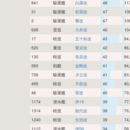
841
駆逐艦
白露改
48
11
31
駆逐艦
初霜改
47
10
2
駆逐艦
響改
47
10
608
雷巡
大井改
46
10
17
軽巡
五十鈴改
43
94
520
重巡
愛宕改
42
86
130
軽巡
長良改
42
86
583
戦艦
金剛改
41
84
726
駆逐艦
夕立改
41
83
495
軽巡
天龍改
40
80
46
駆逐艦
雷改
40
79
1174
潜水艦
伊19
39
77
1314
軽巡
能代改
39
76
1240
軽巡
矢矧改
39
74
1112
潜水艦
伊58
34
58