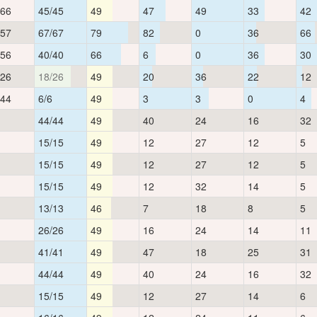
966
45/45
49
47
49
33
42
957
67/67
79
82
0
36
66
856
40/40
66
6
0
36
30
426
18/26
49
20
36
22
12
144
6/6
49
3
3
0
4
44/44
49
40
24
16
32
15/15
49
12
27
12
5
15/15
49
12
27
12
5
15/15
49
12
32
14
5
13/13
46
7
18
8
5
26/26
49
16
24
14
11
41/41
49
47
18
25
31
44/44
49
40
24
16
32
15/15
49
12
27
14
6