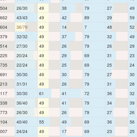
,504
26/30
49
38
79
27
49
,662
43/43
49
42
89
29
59
,604
36/79
49
14
7
48
52
,379
32/32
49
37
79
32
49
,514
27/30
49
26
79
26
29
,225
20/24
49
29
69
31
23
,735
22/24
49
25
69
25
24
,691
30/30
49
30
79
27
30
,213
31/31
49
26
79
31
28
,117
30/30
61
41
72
36
32
,338
36/40
49
41
79
34
39
,773
26/30
49
26
79
27
26
,104
40/40
55
49
69
36
56
,007
24/24
49
17
69
23
25