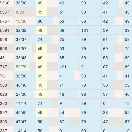
7,066
30/30
49
49
99
42
49
8,967
8/30
49
51
99
41
49
8,757
10/30
80
53
86
42
49
4,391
32/32
49
36
121
39
39
,008
37/37
74
75
79
61
59
,958
47/57
49
93
79
60
75
,461
38/43
49
85
89
55
69
,717
52/75
49
121
0
67
89
,761
30/30
49
41
93
41
41
,568
40/40
49
71
79
30
59
,028
27/30
49
48
96
37
46
,200
14/14
71
9
89
0
18
,892
45/45
49
44
79
38
52
,306
47/47
59
67
79
47
67
,387
14/14
59
9
69
0
19