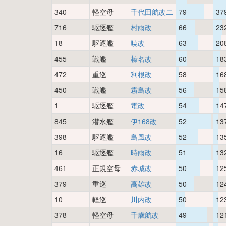
340
軽空母
千代田航改二
79
37
716
駆逐艦
村雨改
66
23
18
駆逐艦
暁改
63
20
455
戦艦
榛名改
60
18
472
重巡
利根改
58
16
450
戦艦
霧島改
56
15
1
駆逐艦
電改
54
14
845
潜水艦
伊168改
52
13
398
駆逐艦
島風改
52
13
16
駆逐艦
時雨改
51
13
461
正規空母
赤城改
50
12
379
重巡
高雄改
50
12
10
軽巡
川内改
50
12
378
軽空母
千歳航改
49
12