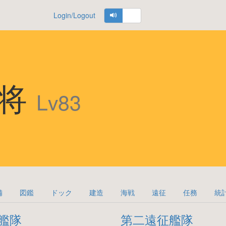
Login/Logout
少将
Lv83
備
図鑑
ドック
建造
海戦
遠征
任務
統
艦隊
第二遠征艦隊