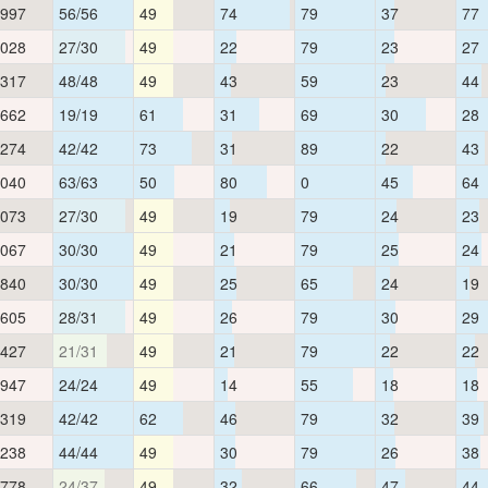
,997
56/56
49
74
79
37
77
,028
27/30
49
22
79
23
27
,317
48/48
49
43
59
23
44
,662
19/19
61
31
69
30
28
,274
42/42
73
31
89
22
43
,040
63/63
50
80
0
45
64
,073
27/30
49
19
79
24
23
,067
30/30
49
21
79
25
24
,840
30/30
49
25
65
24
19
,605
28/31
49
26
79
30
29
,427
21/31
49
21
79
22
22
,947
24/24
49
14
55
18
18
,319
42/42
62
46
79
32
39
,238
44/44
49
30
79
26
38
,778
24/37
49
32
66
47
44