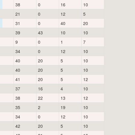
38
0
16
10
21
0
12
5
31
0
40
20
39
43
10
10
9
0
1
7
34
0
12
10
40
20
5
10
40
20
5
10
41
20
5
12
37
16
4
10
38
22
13
12
35
2
19
10
34
0
12
10
42
20
5
10