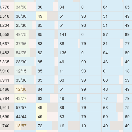
9,778
34/58
80
34
0
84
65
2,518
30/30
49
51
93
51
49
8,204
25/30
85
51
93
51
49
3,558
49/75
85
141
0
97
89
8,667
37/56
83
88
79
81
77
8,483
54/75
82
136
0
94
89
7,365
28/30
85
49
99
46
49
7,910
12/15
85
11
93
0
18
5,941
33/36
85
63
99
68
59
2,466
12/30
84
51
99
48
49
5,784
43/77
63
49
14
77
79
4,911
57/57
49
89
79
63
75
3,699
44/44
49
63
79
59
69
1,740
18/57
72
16
10
49
49