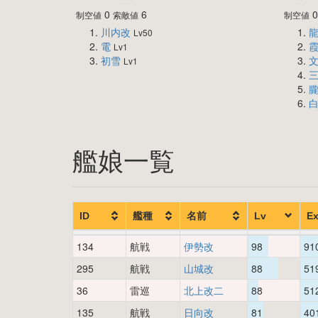
0
6
制空値
索敵値
制空値
川内改
Lv50
電
Lv1
初雪
Lv1
艦娘一覧
ID
艦種
名前
Lv
E
134
航戦
伊勢改
98
91
295
航戦
山城改
88
51
36
雷巡
北上改二
88
51
135
航戦
日向改
81
40