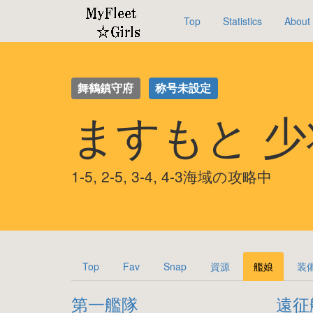
Top
Statistics
About
舞鶴鎮守府
称号未設定
ますもと 
1-5, 2-5, 3-4, 4-3海域の攻略中
Top
Fav
Snap
資源
艦娘
装
第一艦隊
遠征