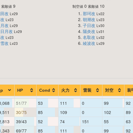
0
9
0
10
索敵値
制空値
索敵値
龍田改
那珂改
Lv29
Lv22
霞改
朝潮改
Lv23
Lv23
文月改
子日改
Lv29
Lv30
三日月改
陽炎改
Lv29
Lv31
朧改
名取改
Lv23
Lv32
白雪改
綾波改
Lv23
Lv29
xp
HP
Cond
火力
雷装
対空
装
0,068
51/77
53
111
0
99
92
9,511
30/75
85
109
0
102
89
2,813
39/43
52
74
151
55
63
1,343
69/77
85
111
0
99
92