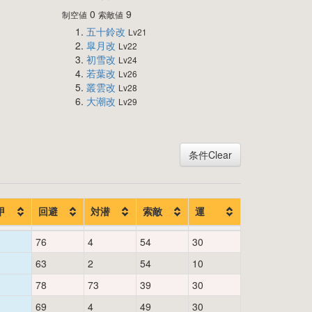
0
9
制空値
索敵値
五十鈴改
Lv21
皐月改
Lv22
初雪改
Lv24
若葉改
Lv26
叢雲改
Lv28
大潮改
Lv29
条件Clear
甲
回避
対潜
索敵
運
76
4
54
30
63
2
54
10
78
73
39
30
69
4
49
30