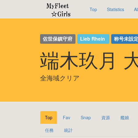
Top
Statistics
A
佐世保鎮守府
Lieb Rhein
称号未設
端木玖月 
全海域クリア
Top
Fav
Snap
資源
艦娘
任務
統計