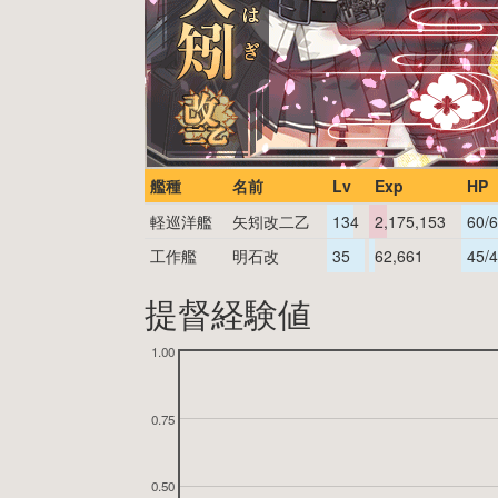
艦種
名前
Lv
Exp
HP
軽巡洋艦
矢矧改二乙
134
2,175,153
60/
工作艦
明石改
35
62,661
45/
提督経験値
1.00
0.75
0.50