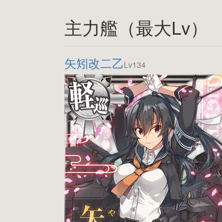
主力艦（最大Lv）
矢矧改二乙
Lv134