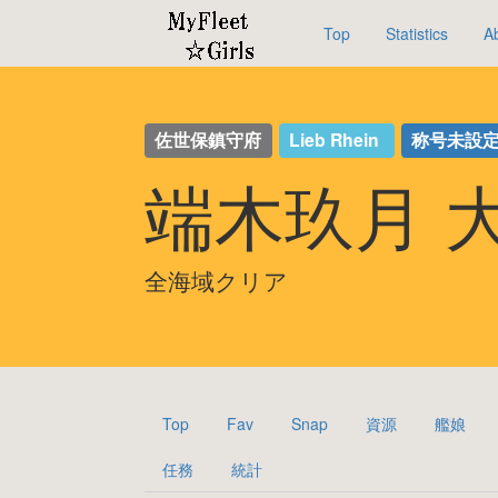
Top
Statistics
A
佐世保鎮守府
Lieb Rhein
称号未設
端木玖月 
全海域クリア
Top
Fav
Snap
資源
艦娘
任務
統計