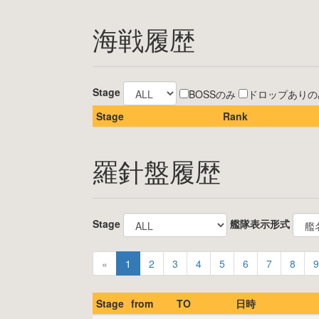
海戦履歴
Stage
BOSSのみ
ドロップありの
Stage
Rank
羅針盤履歴
Stage
艦隊表示形式
«
1
2
3
4
5
6
7
8
9
Stage
from
TO
日時