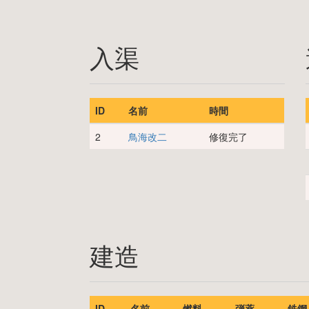
入渠
ID
名前
時間
2
鳥海改二
修復完了
建造
ID
名前
燃料
弾薬
鉄鋼