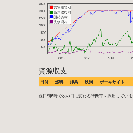
3500
高速建造材
3000
高速修復材
開発資材
2500
改修資材
2000
1500
1000
500
0
2016
2017
2018
2
資源収支
日付
燃料
弾薬
鉄鋼
ボーキサイト
翌日朝5時で次の日に変わる時間帯を採用しています