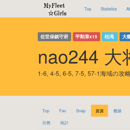
Top
Statistics
A
佐世保鎮守府
甲勲章x15
枯渇
大
nao244 
1-6, 4-5, 6-5, 7-5, 57-1海域の
Top
Fav
Snap
資源
艦娘
任務
統計