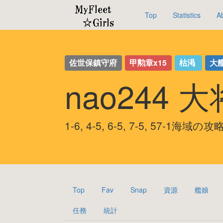
Top
Statistics
A
佐世保鎮守府
甲勲章x15
枯渇
大
nao244 
1-6, 4-5, 6-5, 7-5, 57-1海域の
Top
Fav
Snap
資源
艦娘
任務
統計