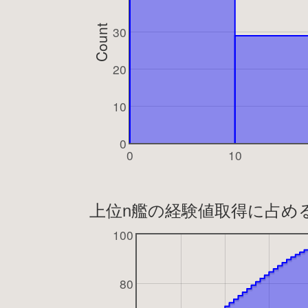
Count
30
20
10
0
0
10
上位n艦の経験値取得に占め
100
80