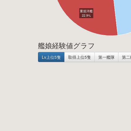
重巡洋艦
22.9%
艦娘経験値グラフ
Lv上位5隻
取得上位5隻
第一艦隊
第二