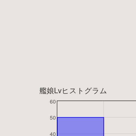
艦娘Lvヒストグラム
60
50
40