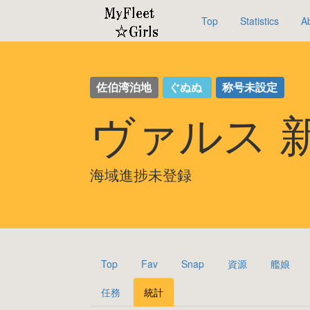
Top
Statistics
A
佐伯湾泊地
ぐぬぬ
称号未設定
ヴァルス 
海域進捗未登録
Top
Fav
Snap
資源
艦娘
任務
統計