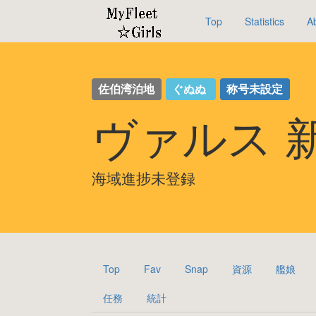
Top
Statistics
A
佐伯湾泊地
ぐぬぬ
称号未設定
ヴァルス 
海域進捗未登録
Top
Fav
Snap
資源
艦娘
任務
統計