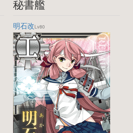
秘書艦
明石改
Lv80