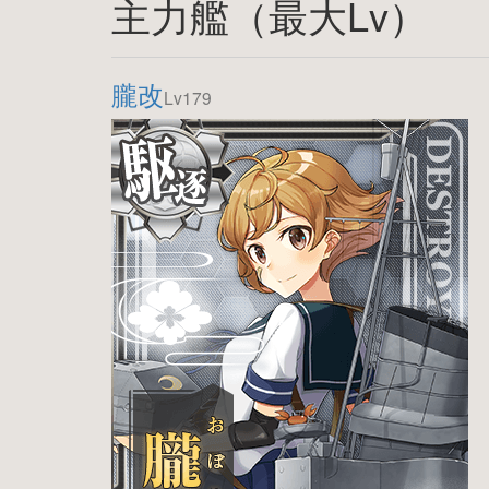
主力艦（最大Lv）
朧改
Lv179