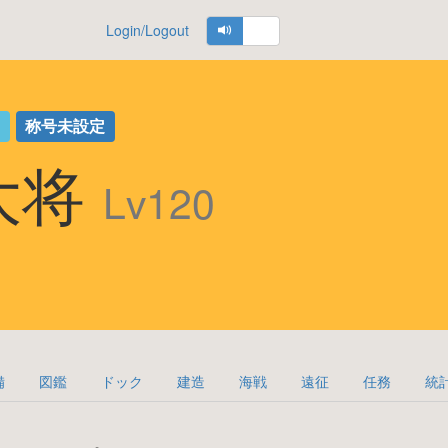
Login/Logout
魚
称号未設定
大将
Lv120
備
図鑑
ドック
建造
海戦
遠征
任務
統