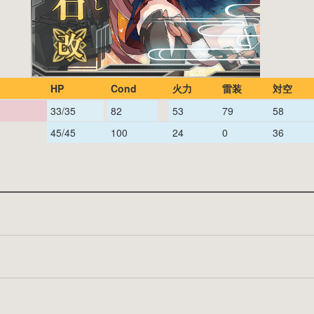
HP
Cond
火力
雷装
対空
33/35
82
53
79
58
45/45
100
24
0
36