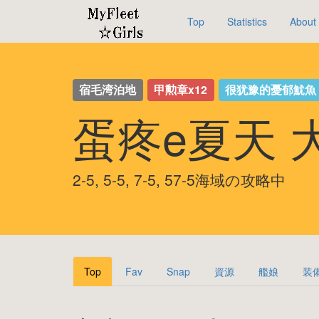
Top
Statistics
About
宿毛湾泊地
甲勲章x12
很犹豫的憂郁魷
蛋疼e夏天 
2-5, 5-5, 7-5, 57-5海域の攻略中
Top
Fav
Snap
資源
艦娘
装