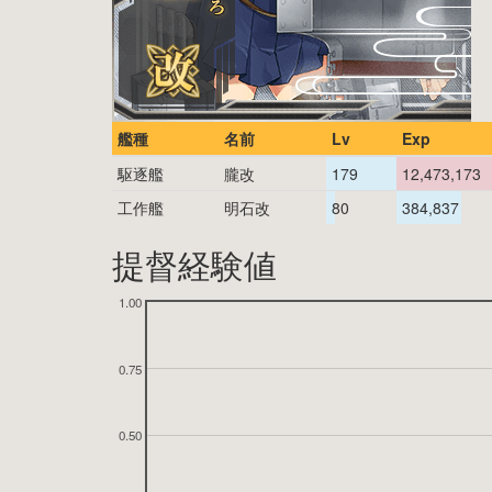
艦種
名前
Lv
Exp
駆逐艦
朧改
179
12,473,173
工作艦
明石改
80
384,837
提督経験値
1.00
0.75
0.50