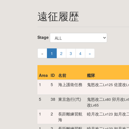
遠征履歴
Stage
«
1
2
3
4
»
Area
ID
名前
艦隊
1
5
海上護衛任務
鬼怒改二
佐渡改
Lv
125
L
5
38
東京急行(弐)
鬼怒改二
卯月改
Lv
80
Lv
改
Lv
65
1
2
長距離練習航
睦月改二
如月改
Lv
123
海
1
2
長距離練習航
睦月改二
如月改
Lv
123