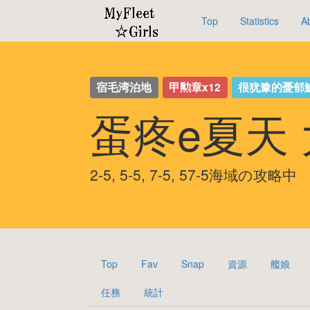
Top
Statistics
A
宿毛湾泊地
甲勲章x12
很犹豫的憂郁
蛋疼e夏天
2-5, 5-5, 7-5, 57-5海域の攻略中
Top
Fav
Snap
資源
艦娘
任務
統計