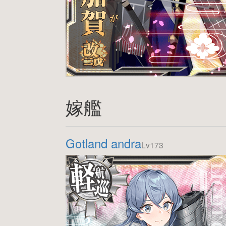
嫁艦
Gotland andra
Lv173