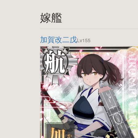
嫁艦
加賀改二戊
Lv155