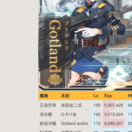
艦種
名前
Lv
Exp
H
正規空母
加賀改二戊
155
5,507,425
9
潜水艦
U-511改
142
3,072,924
1
軽巡洋艦
Gotland andra
173
9,990,307
5