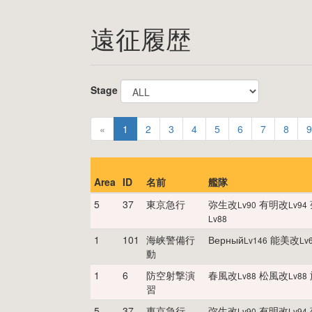
遠征履歴
Stage
«
1
2
3
4
5
6
7
8
9
Area
ID
名前
艦隊
5
37
東京急行
弥生改
有明改
Lv
90
Lv
94
Lv
88
1
101
海峡警備行
Верный
能美改
Lv
146
Lv
動
1
6
防空射撃演
春風改
松風改
Lv
88
Lv
88
習
5
37
東京急行
弥生改
有明改
Lv
90
Lv
94