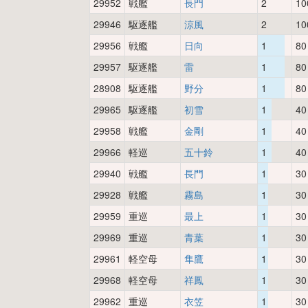
29952
戦艦
長門
2
10
29946
駆逐艦
涼風
2
10
29956
戦艦
日向
1
80
29957
駆逐艦
雷
1
80
28908
駆逐艦
野分
1
80
29965
駆逐艦
初雪
1
40
29958
戦艦
金剛
1
40
29966
軽巡
五十鈴
1
40
29940
戦艦
長門
1
30
29928
戦艦
霧島
1
30
29959
重巡
最上
1
30
29969
重巡
青葉
1
30
29961
軽空母
隼鷹
1
30
29968
軽空母
祥鳳
1
30
29962
重巡
衣笠
1
30