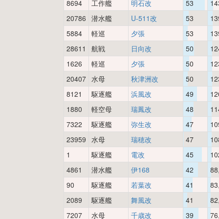
8694
工作艦
明石改
53
14
20786
潜水艦
U-511改
53
13
5884
軽巡
夕張
53
13
28611
航戦
日向改
50
12
1626
軽巡
夕張
50
12
20407
水母
秋津洲改
50
12
8121
駆逐艦
浜風改
49
12
1880
軽空母
瑞鳳改
48
11
7322
駆逐艦
弥生改
47
10
23959
水母
瑞穂改
47
10
1
駆逐艦
電改
45
10
4861
潜水艦
伊168
42
88
90
駆逐艦
若葉改
41
83
2089
駆逐艦
舞風改
41
82
7207
水母
千歳改
39
76