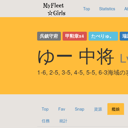
Top
Statistics
A
呉鎮守府
甲勲章x4
たべりゅ。
瑞
ゆー 中将
L
1-6, 2-5, 3-5, 4-5, 5-5, 6-3
Top
Fav
Snap
資源
艦娘
任務
統計