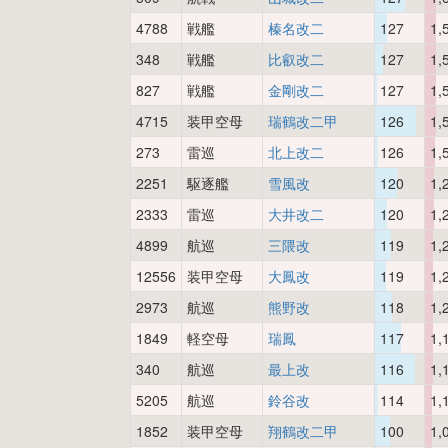
4788
戦艦
榛名改二
127
1,
348
戦艦
比叡改二
127
1,
827
戦艦
金剛改二
127
1,
4715
装甲空母
瑞鶴改二甲
126
1,
273
雷巡
北上改二
126
1,
2251
駆逐艦
雪風改
120
1,
2333
雷巡
大井改二
120
1,
4899
航巡
三隈改
119
1,
12556
装甲空母
大鳳改
119
1,
2973
航巡
熊野改
118
1,
1849
軽空母
瑞鳳
117
1,
340
航巡
最上改
116
1,
5205
航巡
鈴谷改
114
1,
1852
装甲空母
翔鶴改二甲
100
1,