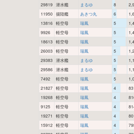
29819
潜水艦
まるゆ
8
2,
11950
揚陸艦
あきつ丸
6
1,
13816
軽空母
瑞鳳
5
1,
9926
軽空母
瑞鳳
5
1,
18613
軽空母
瑞鳳
5
1,
26003
軽空母
瑞鳳
5
1,
29383
潜水艦
まるゆ
5
1,
29586
潜水艦
まるゆ
5
1,
7492
軽空母
瑞鳳
5
1,
21827
軽空母
瑞鳳
4
83
19268
軽空母
瑞鳳
4
81
9125
軽空母
瑞鳳
4
81
19271
軽空母
瑞鳳
4
80
15912
軽空母
瑞鳳
4
79