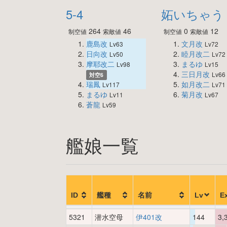
5-4
妬いちゃう
264
46
0
12
制空値
索敵値
制空値
索敵値
鹿島改
文月改
Lv63
Lv72
日向改
睦月改二
Lv50
Lv72
摩耶改二
まるゆ
Lv98
Lv15
三日月改
Lv66
対空6
瑞鳳
如月改二
Lv117
Lv71
まるゆ
菊月改
Lv11
Lv67
蒼龍
Lv59
艦娘一覧
ID
艦種
名前
Lv
E
5321
潜水空母
伊401改
144
3,