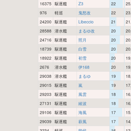
16375
駆逐艦
Z3
22
25
976
軽巡
鬼怒改
22
23
24200
駆逐艦
Libeccio
21
21
28588
潜水艦
まるゆ改
20
20
24716
駆逐艦
照月
20
20
18739
駆逐艦
白雪
20
20
18922
駆逐艦
初雪
20
19
2676
潜水艦
伊168
20
19
29038
潜水艦
まるゆ
19
18
29015
駆逐艦
嵐
19
17
29203
駆逐艦
風雲
18
16
27131
駆逐艦
綾波
18
16
29106
駆逐艦
海風
17
15
29039
駆逐艦
萩風
17
14
3234
軽巡
能代
16
12