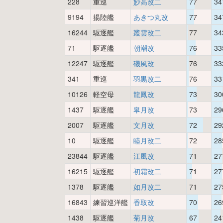
228
重巡
妙高改二
77
34
9194
揚陸艦
あきつ丸改
77
34
16244
駆逐艦
叢雲改二
77
34
71
駆逐艦
朝潮改
76
33
12247
駆逐艦
磯風改
76
33
341
重巡
羽黒改二
76
33
10126
軽空母
龍鳳改
73
30
1437
駆逐艦
皐月改
73
29
2007
駆逐艦
文月改
72
29
10
駆逐艦
睦月改二
72
28
23844
駆逐艦
江風改
71
27
16215
駆逐艦
初霜改二
71
27
1378
駆逐艦
如月改二
71
27
16843
練習巡洋艦
香取改
70
26
1438
駆逐艦
菊月改
67
24