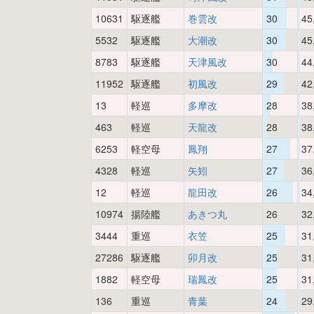
10631
駆逐艦
巻雲改
30
45
5532
駆逐艦
大潮改
30
45
8783
駆逐艦
天津風改
30
44
11952
駆逐艦
初風改
29
42
13
軽巡
多摩改
28
38
463
軽巡
天龍改
28
38
6253
軽空母
鳳翔
27
37
4328
軽巡
矢矧
27
36
12
軽巡
龍田改
26
34
10974
揚陸艦
あきつ丸
26
32
3444
重巡
衣笠
25
31
27286
駆逐艦
卯月改
25
31
1882
軽空母
瑞鳳改
25
31
136
重巡
青葉
24
29