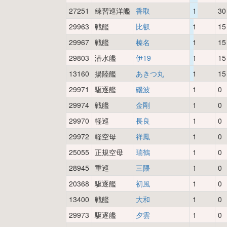
27251
練習巡洋艦
香取
1
30
29963
戦艦
比叡
1
15
29967
戦艦
榛名
1
15
29803
潜水艦
伊19
1
15
13160
揚陸艦
あきつ丸
1
15
29971
駆逐艦
磯波
1
0
29974
戦艦
金剛
1
0
29970
軽巡
長良
1
0
29972
軽空母
祥鳳
1
0
25055
正規空母
瑞鶴
1
0
28945
重巡
三隈
1
0
20368
駆逐艦
初風
1
0
13400
戦艦
大和
1
0
29973
駆逐艦
夕雲
1
0