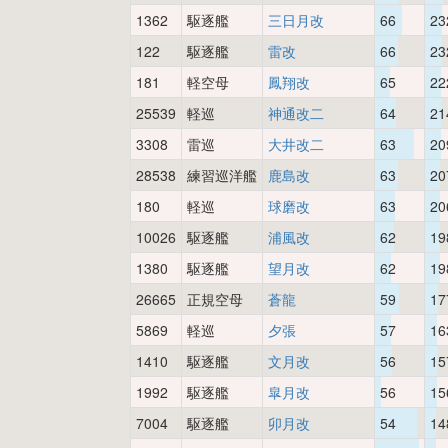
1362
駆逐艦
三日月改
66
23
122
駆逐艦
雷改
66
23
181
軽空母
鳳翔改
65
22
25539
軽巡
神通改二
64
21
3308
雷巡
大井改二
63
20
28538
練習巡洋艦
鹿島改
63
20
180
軽巡
球磨改
63
20
10026
駆逐艦
浦風改
62
19
1380
駆逐艦
望月改
62
19
26665
正規空母
蒼龍
59
17
5869
軽巡
夕張
57
16
1410
駆逐艦
文月改
56
15
1992
駆逐艦
皐月改
56
15
7004
駆逐艦
卯月改
54
14