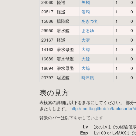
24060
軽巡
矢矧
1
0
20517
軽巡
酒匂
1
0
15886
揚陸艦
あきつ丸
1
0
29950
潜水艦
まるゆ
1
0
29167
軽巡
大淀
1
0
14163
潜水母艦
大鯨
1
0
16689
潜水母艦
大鯨
1
0
16694
潜水母艦
大鯨
1
0
23797
駆逐艦
時津風
1
0
表の見方
表検索の詳細は以下を参考にしてください。 部分一
きたりします。
http://mottie.github.io/tablesorter
背景のバーは以下を示しています
Lv
次のLvまでの経験値
Exp
Lv100 or LvMA