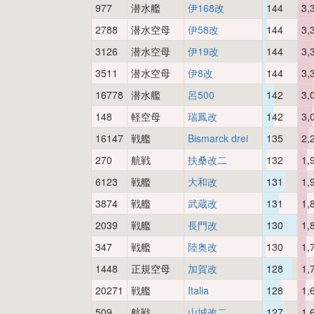
977
潜水艦
伊168改
144
3,
2788
潜水空母
伊58改
144
3,
3126
潜水空母
伊19改
144
3,
3511
潜水空母
伊8改
144
3,
16778
潜水艦
呂500
142
3,
148
軽空母
瑞鳳改
142
3,
16147
戦艦
Bismarck drei
135
2,
270
航戦
扶桑改二
132
1,
6123
戦艦
大和改
131
1,
3874
戦艦
武蔵改
131
1,
2039
戦艦
長門改
130
1,
347
戦艦
陸奥改
130
1,
1448
正規空母
加賀改
128
1,
20271
戦艦
Italia
128
1,
509
航戦
山城改二
127
1,