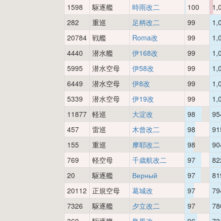
1598
駆逐艦
時雨改二
100
1,
282
重巡
足柄改二
99
1,
20784
戦艦
Roma改
99
1,
4440
潜水艦
伊168改
99
1,
5995
潜水空母
伊58改
99
1,
6449
潜水空母
伊8改
99
1,
5339
潜水空母
伊19改
99
1,
11877
軽巡
大淀改
98
95
457
雷巡
木曾改二
98
91
155
重巡
摩耶改二
98
90
769
軽空母
千歳航改二
97
82
20
駆逐艦
Верный
97
81
20112
正規空母
葛城改
97
79
7326
駆逐艦
夕立改二
97
78