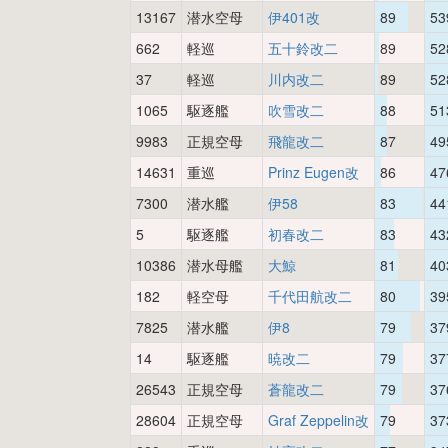
13167
潜水空母
伊401改
89
53
662
軽巡
五十鈴改二
89
52
37
軽巡
川内改二
89
52
1065
駆逐艦
吹雪改二
88
51
9983
正規空母
飛龍改二
87
49
14631
重巡
Prinz Eugen改
86
47
7300
潜水艦
伊58
83
44
5
駆逐艦
初春改二
83
43
10386
潜水母艦
大鯨
81
40
182
軽空母
千代田航改二
80
39
7825
潜水艦
伊8
79
37
14
駆逐艦
暁改二
79
37
26543
正規空母
蒼龍改二
79
37
28604
正規空母
Graf Zeppelin改
79
37