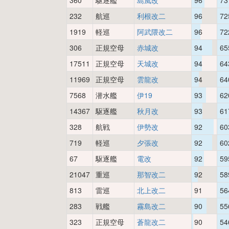
360
駆逐艦
島風改
96
73
232
航巡
利根改二
96
72
1919
軽巡
阿武隈改二
96
72
306
正規空母
赤城改
94
65
17511
正規空母
天城改
94
64
11969
正規空母
雲龍改
94
64
7568
潜水艦
伊19
93
62
14367
駆逐艦
秋月改
93
61
328
航戦
伊勢改
92
60
719
軽巡
夕張改
92
60
67
駆逐艦
電改
92
59
21047
重巡
那智改二
92
58
813
雷巡
北上改二
91
56
283
戦艦
霧島改二
90
55
323
正規空母
蒼龍改二
90
54