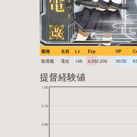
艦種
名前
Lv
Exp
HP
C
駆逐艦
電改
148
4,032,206
35/35
9
提督経験値
1.00
0.75
0.50