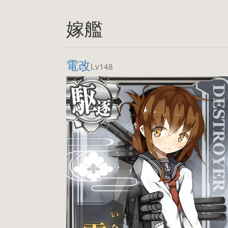
嫁艦
電改
Lv148