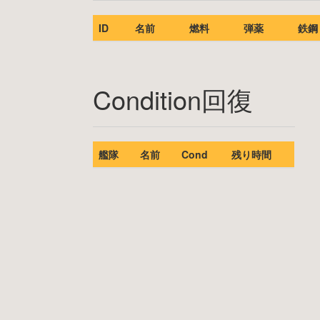
ID
名前
燃料
弾薬
鉄鋼
Condition回復
艦隊
名前
Cond
残り時間