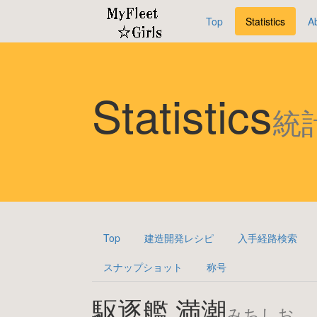
Top
Statistics
A
Statistics
統
Top
建造開発レシピ
入手経路検索
スナップショット
称号
駆逐艦 満潮
みちしお