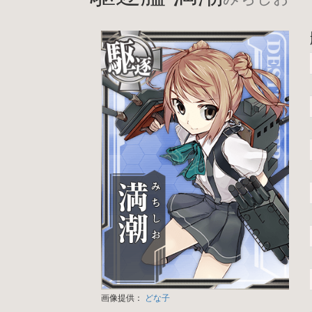
画像提供：
どな子