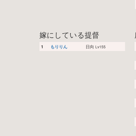
嫁にしている提督
1
もりりん
日向
Lv155