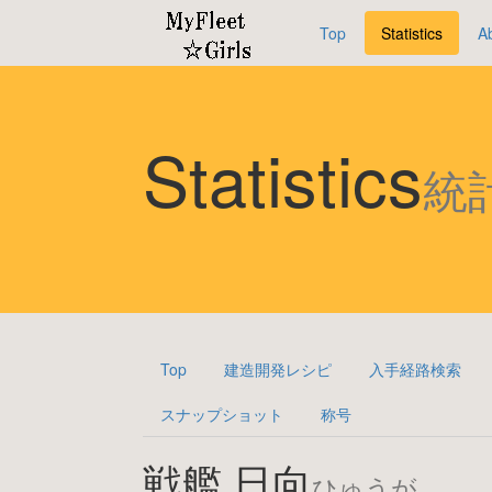
Top
Statistics
A
Statistics
統
Top
建造開発レシピ
入手経路検索
スナップショット
称号
戦艦 日向
ひゅうが