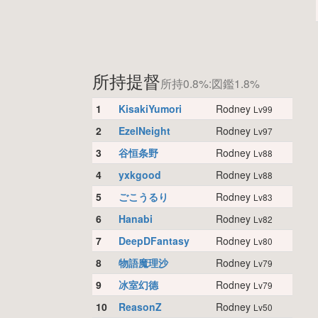
所持提督
所持0.8%:図鑑1.8%
1
KisakiYumori
Rodney
Lv99
2
EzelNeight
Rodney
Lv97
3
谷恒条野
Rodney
Lv88
4
yxkgood
Rodney
Lv88
5
ごこうるり
Rodney
Lv83
6
Hanabi
Rodney
Lv82
7
DeepDFantasy
Rodney
Lv80
8
物語魔理沙
Rodney
Lv79
9
冰室幻德
Rodney
Lv79
10
ReasonZ
Rodney
Lv50