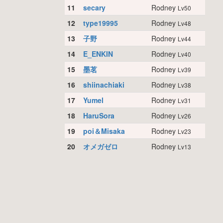
11
secary
Rodney
Lv50
12
type19995
Rodney
Lv48
13
子野
Rodney
Lv44
14
E_ENKIN
Rodney
Lv40
15
墨茗
Rodney
Lv39
16
shiinachiaki
Rodney
Lv38
17
Yumel
Rodney
Lv31
18
HaruSora
Rodney
Lv26
19
poi＆Misaka
Rodney
Lv23
20
オメガゼロ
Rodney
Lv13