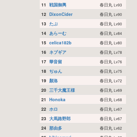
11
戦国御輿
春日丸
Lv93
12
DixonCider
春日丸
Lv90
13
たぶ
春日丸
Lv90
14
あらーむ
春日丸
Lv84
15
celica182b
春日丸
Lv80
16
ネプギア
春日丸
Lv78
17
華音留
春日丸
Lv76
18
ぢゅん
春日丸
Lv75
19
顏洛
春日丸
Lv72
20
三千大魔王様
春日丸
Lv69
21
Honoka
春日丸
Lv68
22
ホロ
春日丸
Lv67
23
大馬路野郎
春日丸
Lv67
24
那由多
春日丸
Lv62