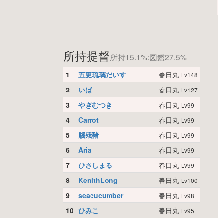
所持提督
所持15.1%:図鑑27.5%
1
五更琉璃だいす
春日丸
Lv148
2
いば
春日丸
Lv127
3
やぎむつき
春日丸
Lv99
4
Carrot
春日丸
Lv99
5
腦殘豬
春日丸
Lv99
6
Aria
春日丸
Lv99
7
ひさしまる
春日丸
Lv99
8
KenithLong
春日丸
Lv100
9
seacucumber
春日丸
Lv98
10
ひみこ
春日丸
Lv95