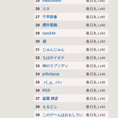
25
hikicomori
春日丸
Lv62
26
エタ
春日丸
Lv60
27
千早群像
春日丸
Lv60
28
櫻井紫織
春日丸
Lv58
29
nao244
春日丸
Lv54
30
扇
春日丸
Lv53
31
じゅんじゅん
春日丸
Lv50
32
ちはやイオナ
春日丸
Lv49
33
神のラプソディ
春日丸
Lv49
34
pillolipop
春日丸
Lv48
35
┏(_д_┏)┓
春日丸
Lv38
36
KGS
春日丸
Lv36
37
森園 輝彦
春日丸
Lv35
38
もるどふ
春日丸
Lv34
39
このゲームはおもしろい
春日丸
Lv33