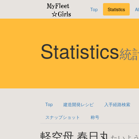
Top
Statistics
A
Statistics
統
Top
建造開発レシピ
入手経路検索
スナップショット
称号
軽空母 春日丸
たいよ