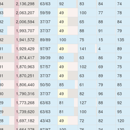
34
2,136,298
63/63
92
83
84
74
33
2,063,207
59/59
49
100
77
78
32
2,006,594
37/37
49
65
88
84
32
1,993,707
37/37
49
88
91
79
32
1,941,572
89/89
100
75
15
135
31
1,929,429
97/97
49
141
4
89
31
1,874,417
39/39
80
63
86
79
31
1,870,963
57/57
49
102
69
75
31
1,870,251
37/37
49
63
89
78
30
1,806,440
50/50
85
61
79
85
30
1,790,316
37/37
49
82
96
63
29
1,773,268
63/63
81
127
88
92
29
1,739,620
63/63
81
100
84
95
28
1,697,182
43/43
49
72
82
120
28
1,664,278
97/97
100
76
24
120