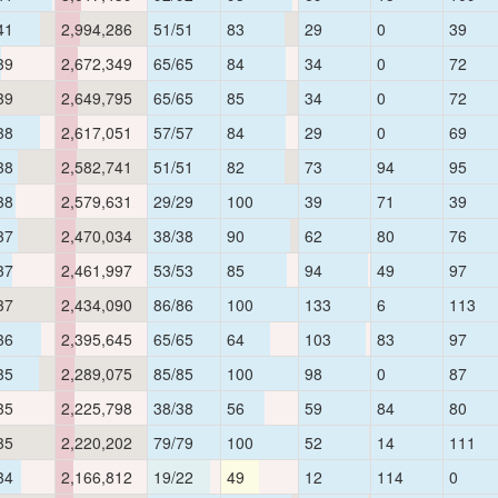
41
2,994,286
51/51
83
29
0
39
39
2,672,349
65/65
84
34
0
72
39
2,649,795
65/65
85
34
0
72
38
2,617,051
57/57
84
29
0
69
38
2,582,741
51/51
82
73
94
95
38
2,579,631
29/29
100
39
71
39
37
2,470,034
38/38
90
62
80
76
37
2,461,997
53/53
85
94
49
97
37
2,434,090
86/86
100
133
6
113
36
2,395,645
65/65
64
103
83
97
35
2,289,075
85/85
100
98
0
87
35
2,225,798
38/38
56
59
84
80
35
2,220,202
79/79
100
52
14
111
34
2,166,812
19/22
49
12
114
0