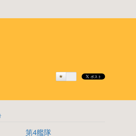
計
第4艦隊