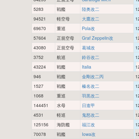
5283
戦艦
陸奥改二
1
94521
軽空母
大鷹改二
1
69670
重巡
Pola改
1
57604
正規空母
Graf Zeppelin改
1
43080
正規空母
葛城改
1
3752
航巡
鈴谷改二
1
43224
戦艦
Italia
1
946
戦艦
金剛改二丙
1
1527
戦艦
榛名改二
1
1068
重巡
羽黒改二
1
144451
水母
日進甲
1
4531
軽巡
鬼怒改二
1
125156
海防艦
福江改
1
70078
戦艦
Iowa改
1