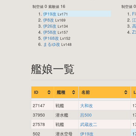
0
16
制空値
索敵値
制空値
伊19改
Fl
Lv171
伊8改
Lv169
伊26改
Lv134
伊58改
Z
Lv157
伊168改
Lv152
まるゆ改
Lv148
艦娘一覧
ID
艦種
名前
27147
戦艦
大和改
1
37950
潜水艦
呂500
1
27578
戦艦
武蔵改二
1
502
潜水空母
伊19改
1