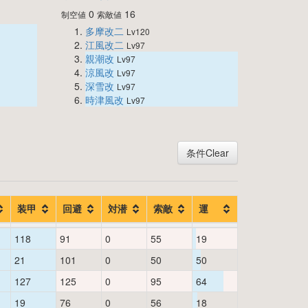
0
16
制空値
索敵値
多摩改二
Lv120
江風改二
Lv97
親潮改
Lv97
涼風改
Lv97
深雪改
Lv97
時津風改
Lv97
条件Clear
装甲
回避
対潜
索敵
運
118
91
0
55
19
21
101
0
50
50
127
125
0
95
64
19
76
0
56
18