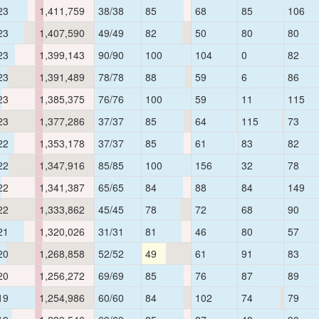
23
1,411,759
38/38
85
68
85
106
23
1,407,590
49/49
82
50
80
80
23
1,399,143
90/90
100
104
0
82
23
1,391,489
78/78
88
59
6
86
23
1,385,375
76/76
100
59
11
115
23
1,377,286
37/37
85
64
115
73
22
1,353,178
37/37
85
61
83
82
22
1,347,916
85/85
100
156
32
78
22
1,341,387
65/65
84
88
84
149
22
1,333,862
45/45
78
72
68
90
21
1,320,026
31/31
81
46
80
57
20
1,268,858
52/52
49
61
91
83
20
1,256,272
69/69
85
76
87
89
19
1,254,986
60/60
84
102
74
79