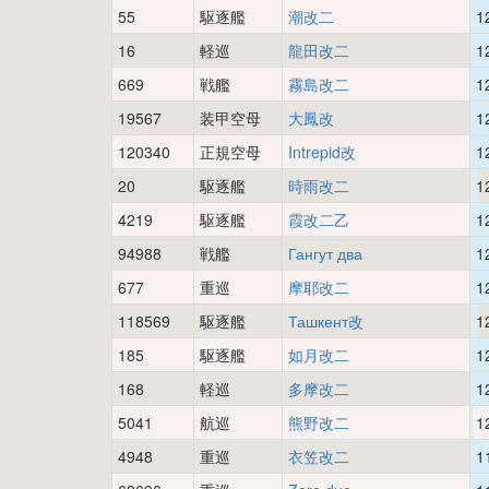
55
駆逐艦
潮改二
1
16
軽巡
龍田改二
1
669
戦艦
霧島改二
1
19567
装甲空母
大鳳改
1
120340
正規空母
Intrepid改
1
20
駆逐艦
時雨改二
1
4219
駆逐艦
霞改二乙
1
94988
戦艦
Гангут два
1
677
重巡
摩耶改二
1
118569
駆逐艦
Ташкент改
1
185
駆逐艦
如月改二
1
168
軽巡
多摩改二
1
5041
航巡
熊野改二
1
4948
重巡
衣笠改二
1