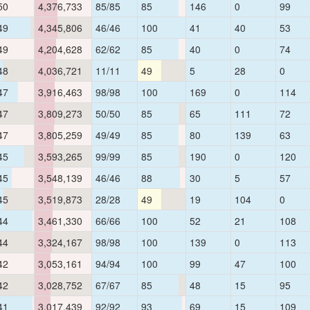
50
4,376,733
85/85
85
146
0
99
49
4,345,806
46/46
100
41
40
53
49
4,204,628
62/62
85
40
0
74
48
4,036,721
11/11
49
5
28
0
47
3,916,463
98/98
100
169
0
114
47
3,809,273
50/50
85
65
111
72
47
3,805,259
49/49
85
80
139
63
45
3,593,265
99/99
85
190
0
120
45
3,548,139
46/46
88
30
5
57
45
3,519,873
28/28
49
19
104
0
44
3,461,330
66/66
100
52
21
108
44
3,324,167
98/98
100
139
0
113
42
3,053,161
94/94
100
99
47
100
42
3,028,752
67/67
85
48
15
95
41
3,017,439
92/92
93
69
15
109