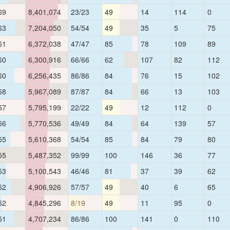
69
8,401,074
23/23
49
14
114
0
63
7,204,050
54/54
49
35
5
75
61
6,372,038
47/47
85
78
109
89
60
6,300,916
66/66
62
107
82
112
60
6,256,435
86/86
84
76
15
102
58
5,967,089
87/87
84
66
13
103
57
5,795,199
22/22
49
12
112
0
56
5,770,536
49/49
84
64
139
57
55
5,610,368
54/54
85
84
79
80
55
5,487,352
99/99
100
146
36
77
53
5,100,543
46/46
81
37
39
62
52
4,906,926
57/57
49
40
6
65
52
4,845,296
8/19
49
11
95
0
51
4,707,234
86/86
100
141
0
110