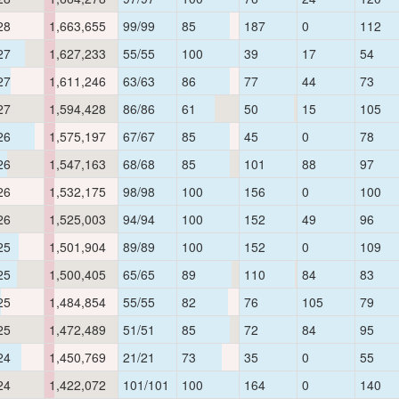
28
1,663,655
99/99
85
187
0
112
27
1,627,233
55/55
100
39
17
54
27
1,611,246
63/63
86
77
44
73
27
1,594,428
86/86
61
50
15
105
26
1,575,197
67/67
85
45
0
78
26
1,547,163
68/68
85
101
88
97
26
1,532,175
98/98
100
156
0
100
26
1,525,003
94/94
100
152
49
96
25
1,501,904
89/89
100
152
0
109
25
1,500,405
65/65
89
110
84
83
25
1,484,854
55/55
82
76
105
79
25
1,472,489
51/51
85
72
84
95
24
1,450,769
21/21
73
35
0
55
24
1,422,072
101/101
100
164
0
140