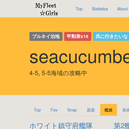
Top
Statistics
About
ブルネイ泊地
甲勲章x16
呉に行きたい
seacucum
4-5, 5-5海域の攻略中
Top
Fav
Snap
資源
艦娘
装
ホワイト鎮守府艦隊
第2