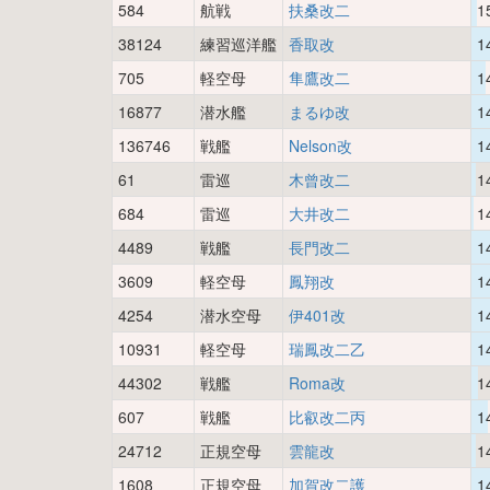
584
航戦
扶桑改二
1
38124
練習巡洋艦
香取改
1
705
軽空母
隼鷹改二
1
16877
潜水艦
まるゆ改
1
136746
戦艦
Nelson改
1
61
雷巡
木曾改二
1
684
雷巡
大井改二
1
4489
戦艦
長門改二
1
3609
軽空母
鳳翔改
1
4254
潜水空母
伊401改
1
10931
軽空母
瑞鳳改二乙
1
44302
戦艦
Roma改
1
607
戦艦
比叡改二丙
1
24712
正規空母
雲龍改
1
1608
正規空母
加賀改二護
1