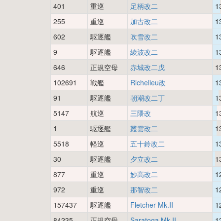
401
重巡
足柄改二
1
255
重巡
加古改二
1
602
駆逐艦
吹雪改二
1
9
駆逐艦
綾波改二
1
646
正規空母
赤城改二戊
1
102691
戦艦
Richelieu改
1
91
駆逐艦
朝潮改二丁
1
5147
航巡
三隈改
1
1
駆逐艦
叢雲改二
1
5518
軽巡
五十鈴改二
1
30
駆逐艦
夕立改二
1
877
重巡
妙高改二
1
972
重巡
那智改二
1
157437
駆逐艦
Fletcher Mk.II
1
84235
正規空母
Saratoga Mk.II
1