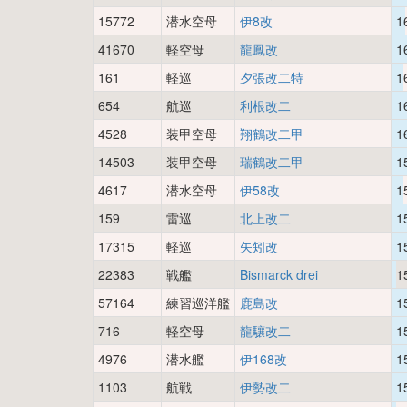
15772
潜水空母
伊8改
1
41670
軽空母
龍鳳改
1
161
軽巡
夕張改二特
1
654
航巡
利根改二
1
4528
装甲空母
翔鶴改二甲
1
14503
装甲空母
瑞鶴改二甲
1
4617
潜水空母
伊58改
1
159
雷巡
北上改二
1
17315
軽巡
矢矧改
1
22383
戦艦
Bismarck drei
1
57164
練習巡洋艦
鹿島改
1
716
軽空母
龍驤改二
1
4976
潜水艦
伊168改
1
1103
航戦
伊勢改二
1