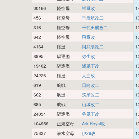
30166
軽空母
祥鳳改
1
456
軽空母
千歳航改二
1
316
軽空母
千代田航改二
1
642
軽空母
飛鷹改
1
4164
軽巡
阿武隈改二
1
8995
駆逐艦
弥生改
1
19402
駆逐艦
浦風丁改
1
24226
軽巡
大淀改
1
619
航戦
日向改二
1
662
航巡
筑摩改二
1
685
航戦
山城改二
1
24054
駆逐艦
谷風丁改
1
104956
正規空母
Ark Royal改
1
75837
潜水空母
伊26改
1