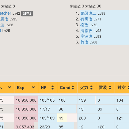
0
8
0
30
索敵値
制空値
索敵値
etcher
鬼怒改二
Lv42
Lv99
対空2
江風改
有明改
Lv35
Lv71
高波
松改
Lv26
Lv72
3
清霜改
Lv25
Lv93
岸波改
Lv93
竹改
Lv68
Lv
Exp
HP
Cond
火力
雷装
対空
75
10,950,000
105/105
100
139
0
104
75
10,950,000
17/17
96
13
89
0
75
10,950,000
109/109
49
200
0
121
71
9,057,493
23/23
85
12
120
0