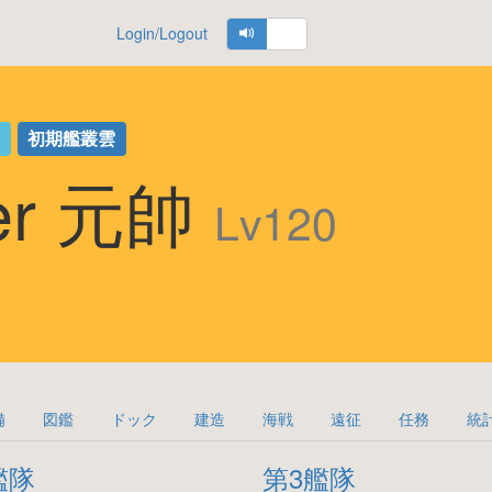
Login/Logout
な
初期艦叢雲
ber 元帥
Lv120
備
図鑑
ドック
建造
海戦
遠征
任務
統
艦隊
第3艦隊